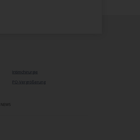
Intimchirurgie
PO-Vergrößerung
Navigation
überspringen
NEWS