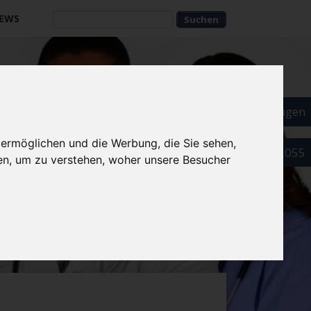
EWS
Suchbegriffe
Suchbegriffe
Als Arzt eintragen
 ermöglichen und die Werbung, die Sie sehen,
089 52032055
en, um zu verstehen, woher unsere Besucher