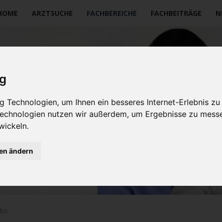
vigation
HOME
ARZTSUCHE
FACHBEREICHE
FACHBEITRÄGE
N
erspringen
ig
 Technologien, um Ihnen ein besseres Internet-Erlebnis zu
 Technologien nutzen wir außerdem, um Ergebnisse zu mess
wickeln.
gen ändern
ebs