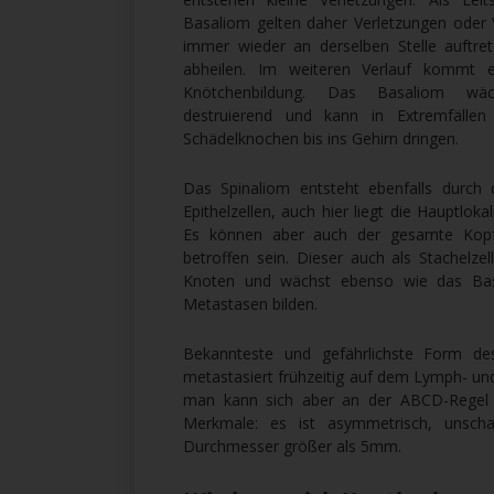
Basaliom gelten daher Verletzungen oder 
immer wieder an derselben Stelle auftret
abheilen. Im weiteren Verlauf kommt 
Knötchenbildung. Das Basaliom wäc
destruierend und kann in Extremfällen
Schädelknochen bis ins Gehirn dringen.
Das Spinaliom entsteht ebenfalls durch 
Epithelzellen, auch hier liegt die Hauptloka
Es können aber auch der gesamte Kop
betroffen sein. Dieser auch als Stachelze
Knoten und wächst ebenso wie das Bas
Metastasen bilden.
Bekannteste und gefährlichste Form de
metastasiert frühzeitig auf dem Lymph- u
man kann sich aber an der ABCD-Regel o
Merkmale: es ist asymmetrisch, unschar
Durchmesser größer als 5mm.