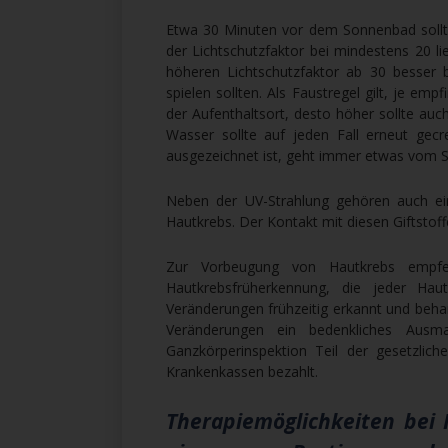
Etwa 30 Minuten vor dem Sonnenbad sollt
der Lichtschutzfaktor bei mindestens 20 li
höheren Lichtschutzfaktor ab 30 besser b
spielen sollten. Als Faustregel gilt, je emp
der Aufenthaltsort, desto höher sollte au
Wasser sollte auf jeden Fall erneut ge
ausgezeichnet ist, geht immer etwas vom S
Neben der UV-Strahlung gehören auch ei
Hautkrebs. Der Kontakt mit diesen Giftstof
Zur Vorbeugung von Hautkrebs empfe
Hautkrebsfrüherkennung, die jeder Haut
Veränderungen frühzeitig erkannt und beha
Veränderungen ein bedenkliches Au
Ganzkörperinspektion Teil der gesetzlic
Krankenkassen bezahlt.
Therapiemöglichkeiten bei 