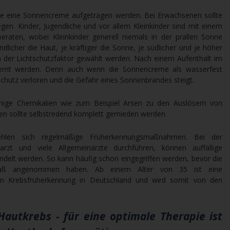
e eine Sonnencreme aufgetragen werden. Bei Erwachsenen sollte
egen. Kinder, Jugendliche und vor allem Kleinkinder sind mit einem
eraten, wobei Kleinkinder generell niemals in der prallen Sonne
findlicher die Haut, je kräftiger die Sonne, je südlicher und je höher
ch der Lichtschutzfaktor gewählt werden. Nach einem Aufenthalt im
cremt werden. Denn auch wenn die Sonnencreme als wasserfest
chutz verloren und die Gefahr eines Sonnenbrandes steigt.
nige Chemikalien wie zum Beispiel Arsen zu den Auslösern von
fen sollte selbstredend komplett gemieden werden.
hlen sich regelmäßige Früherkennungsmaßnahmen. Bei der
arzt und viele Allgemeinärzte durchführen, können auffällige
ndelt werden. So kann häufig schon eingegriffen werden, bevor die
smaß angenommen haben. Ab einem Alter von 35 ist eine
hen Krebsfrüherkennung in Deutschland und wird somit von den
Hautkrebs - für eine optimale Therapie ist