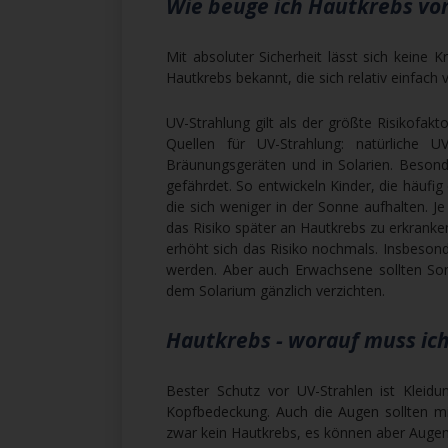
Wie beuge ich Hautkrebs vo
Mit absoluter Sicherheit lässt sich keine 
Hautkrebs bekannt, die sich relativ einfach
UV-Strahlung gilt als der größte Risikofak
Quellen für UV-Strahlung: natürliche 
Bräunungsgeräten und in Solarien. Besond
gefährdet. So entwickeln Kinder, die häufi
die sich weniger in der Sonne aufhalten. J
das Risiko später an Hautkrebs zu erkrank
erhöht sich das Risiko nochmals. Insbesond
werden. Aber auch Erwachsene sollten So
dem Solarium gänzlich verzichten.
Hautkrebs - worauf muss ic
Bester Schutz vor UV-Strahlen ist Kleid
Kopfbedeckung. Auch die Augen sollten mit
zwar kein Hautkrebs, es können aber Augen