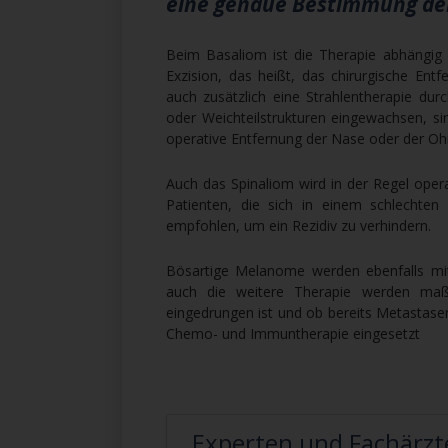
eine genaue Bestimmung der
Beim Basaliom ist die Therapie abhängig 
Exzision, das heißt, das chirurgische Ent
auch zusätzlich eine Strahlentherapie du
oder Weichteilstrukturen eingewachsen, si
operative Entfernung der Nase oder der Oh
Auch das Spinaliom wird in der Regel opera
Patienten, die sich in einem schlechten
empfohlen, um ein Rezidiv zu verhindern.
Bösartige Melanome werden ebenfalls mit
auch die weitere Therapie werden maß
eingedrungen ist und ob bereits Metastasen
Chemo- und Immuntherapie eingesetzt
Experten und Fachärzte