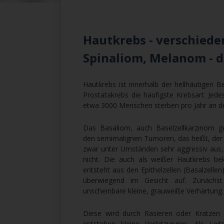
Hautkrebs - verschiede
Spinaliom, Melanom - 
Hautkrebs ist innerhalb der hellhäutigen 
Prostatakrebs die häufigste Krebsart. Jed
etwa 3000 Menschen sterben pro Jahr an de
Das Basaliom, auch Baselzellkarzinom g
den semimalignen Tumoren, das heißt, der 
zwar unter Umständen sehr aggressiv aus,
nicht. Die auch als weißer Hautkrebs be
entsteht aus den Epithelzellen (Basalzellen)
überwiegend im Gesicht auf. Zunächst 
unscheinbare kleine, grauweiße Verhärtung.
Diese wird durch Rasieren oder Kratzen 
entstehen kleine Verletzungen. Als Le