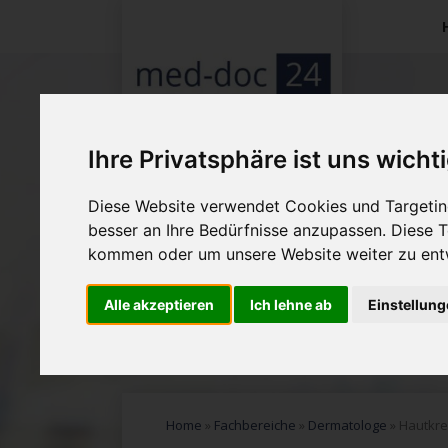
Na
üb
Ihre Privatsphäre ist uns wicht
Diese Website verwendet Cookies und Targeting
besser an Ihre Bedürfnisse anzupassen. Diese
kommen oder um unsere Website weiter zu ent
Alle akzeptieren
Ich lehne ab
Einstellun
Home
»
Fachbereiche
»
Dermatologe
»
Hautkr