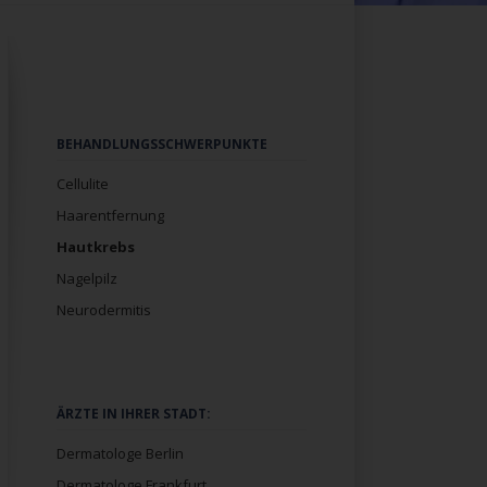
Navigation
BEHANDLUNGSSCHWERPUNKTE
überspringen
Cellulite
Haarentfernung
Hautkrebs
Nagelpilz
Neurodermitis
Navigation
ÄRZTE IN IHRER STADT:
überspringen
Dermatologe Berlin
Dermatologe Frankfurt