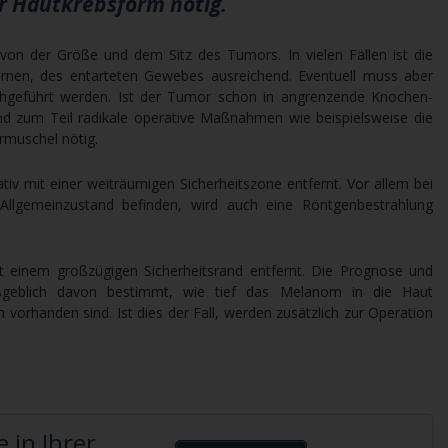
 Hautkrebsform nötig.
von der Größe und dem Sitz des Tumors. In vielen Fällen ist die
fernen, des entarteten Gewebes ausreichend. Eventuell muss aber
rchgeführt werden. Ist der Tumor schon in angrenzende Knochen-
nd zum Teil radikale operative Maßnahmen wie beispielsweise die
rmuschel nötig.
tiv mit einer weiträumigen Sicherheitszone entfernt. Vor allem bei
 Allgemeinzustand befinden, wird auch eine Röntgenbestrahlung
 einem großzügigen Sicherheitsrand entfernt. Die Prognose und
geblich davon bestimmt, wie tief das Melanom in die Haut
 vorhanden sind. Ist dies der Fall, werden zusätzlich zur Operation
 in Ihrer