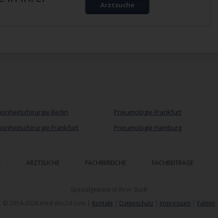
Arztsuche
önheitschirurgie Berlin
Pneumologie Frankfurt
önheitschirurgie Frankfurt
Pneumologie Hamburg
E
ARZTSUCHE
FACHBEREICHE
FACHBEITRÄGE
Spezialgebiete in Ihrer Stadt
© 2014-2026 med-doc24.com |
Kontakt
|
Datenschutz
|
Impressum
|
Fakten