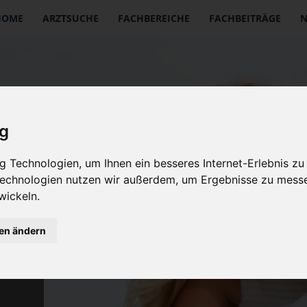
igation
HOME
ARZTSUCHE
FACHBEREICHE
FACHBEITRÄGE
erspringen
ig
 Technologien, um Ihnen ein besseres Internet-Erlebnis zu
 Technologien nutzen wir außerdem, um Ergebnisse zu mess
wickeln.
leiben
gen ändern