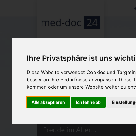
Nav
üb
Ihre Privatsphäre ist uns wicht
Diese Website verwendet Cookies und Targeting
besser an Ihre Bedürfnisse anzupassen. Diese
kommen oder um unsere Website weiter zu ent
Gesund & fit b
Alle akzeptieren
Ich lehne ab
Einstellun
Für mehr Lebensqualität und
Freude im Alter...