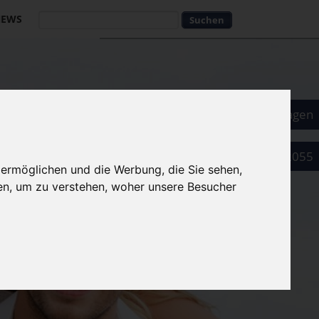
NEWS
Suchbegriffe
Suchbegriffe
Als Arzt eintragen
089 52032055
 ermöglichen und die Werbung, die Sie sehen,
en, um zu verstehen, woher unsere Besucher