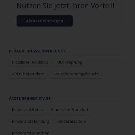
Nutzen Sie jetzt Ihren Vorteil!
Als Arzt eintragen
Navigation
BEHANDLUNGSSCHWERPUNKTE
überspringen
Plötzlicher Kindstod
MMR-Impfung
ADHS bei Kindern
Neugeborenengelbsucht
Navigation
ÄRZTE IN IHRER STADT:
überspringen
Kinderarzt Berlin
Kinderarzt Frankfurt
Kinderarzt Hamburg
Kinderarzt Köln
Kinderarzt München