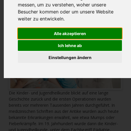
messen, um zu verstehen, woher unsere
Besucher kommen oder um unsere Website
weiter zu entwickeln.
Alle akzeptieren
Ich lehne ab
Einstellungen ändern
Die Kinder- und Jugendheilkunde blickt auf eine lange
Geschichte zurück und die ersten Operationen wurden
bereits vor mehreren Tausenden Jahren durchgeführt. In
medizinischen Schriften aus der Antike wurden auch heute
bekannte Erkrankungen erwähnt, wie etwa Mumps oder
Fieberkrämpfe. Im 19. Jahrhundert wurde dann die Kinder-
und Jugendheilkunde, unter dem Fachbegriff Pädiatrie,