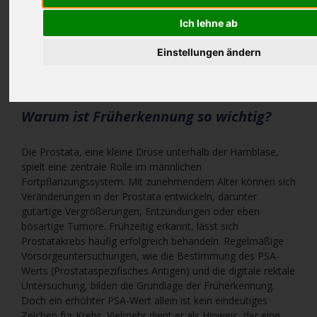
Prostatakrebs gehört zu den häufigsten Krebserkrankungen
bei Männern. Doch was genau bedeutet eine solche
Ich lehne ab
Diagnose, welche Behandlungsmöglichkeiten gibt es, und
welche Rolle spielt die Fusionsbiopsie dabei? In diesem
Einstellungen ändern
Artikel gehen wir den wichtigsten Fragen nach und geben
einen Überblick über den aktuellen Stand der Medizin.
Warum ist Früherkennung so wichtig?
Die Prostata, eine kleine Drüse unterhalb der Harnblase,
spielt eine zentrale Rolle im männlichen
Fortpflanzungssystem. Mit zunehmendem Alter können sich
Veränderungen in der Prostata entwickeln, darunter
gutartige Vergrößerungen, Entzündungen oder eben
bösartige Tumore. Frühzeitig erkannt, lässt sich
Prostatakrebs häufig erfolgreich behandeln. Regelmäßige
Vorsorgeuntersuchungen, wie die Bestimmung des PSA-
Werts (Prostataspezifisches Antigen) und die digitale rektale
Untersuchung, bilden die Grundlage der Früherkennung.
Doch ein erhöhter PSA-Wert allein ist kein eindeutiges
Zeichen für Krebs. Vielmehr dient er als Hinweis, der eine