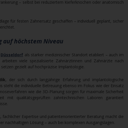
erankerung – selbst bei reduziertem Kieferknochen oder anatomisch
lage für festen Zahnersatz geschaffen – individuell geplant, sicher
erichtet.
g auf höchstem Niveau
s
Düsseldorf
als starker medizinischer Standort etabliert – auch im
arbeiten viele spezialisierte Zahnärztinnen und Zahnärzte nach
setzen gezielt auf hochpräzise Implantologie.
dik
, der sich durch langjährige Erfahrung und implantologische
s steht die individuelle Betreuung ebenso im Fokus wie der Einsatz
iagnoseverfahren wie die 3D-Planung sorgen für maximale Sicherheit
t mit qualitätsgeprüften zahntechnischen Laboren garantiert
isse.
achlicher Expertise und patientenorientierter Beratung macht die
ner nachhaltigen Lösung – auch bei komplexen Ausgangslagen.