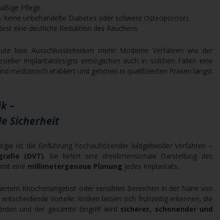
äßige Pflege
B. keine unbehandelte Diabetes oder schwere Osteoporose)
est eine deutliche Reduktion des Rauchens
ute kein Ausschlusskriterium mehr: Moderne Verfahren wie der
eller Implantatdesigns ermöglichen auch in solchen Fällen eine
d medizinisch etabliert und gehören in qualifizierten Praxen längst
k –
le Sicherheit
ogie ist die Einführung hochauflösender bildgebender Verfahren –
rafie (DVT)
. Sie liefert eine dreidimensionale Darstellung des
amit eine
millimetergenaue Planung
jedes Implantats.
ziertem Knochenangebot oder sensiblen Bereichen in der Nähe von
entscheidende Vorteile: Risiken lassen sich frühzeitig erkennen, die
erden und der gesamte Eingriff wird
sicherer, schonender und