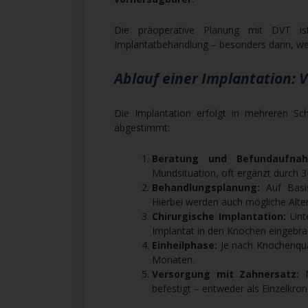
Die präoperative Planung mit DVT ist 
Implantatbehandlung – besonders dann, wen
Ablauf einer Implantation: 
Die Implantation erfolgt in mehreren Schr
abgestimmt:
Beratung und Befundaufna
Mundsituation, oft ergänzt durch 
Behandlungsplanung:
Auf Basis
Hierbei werden auch mögliche Alter
Chirurgische Implantation:
Unte
Implantat in den Knochen eingebra
Einheilphase:
Je nach Knochenqual
Monaten.
Versorgung mit Zahnersatz:
N
befestigt – entweder als Einzelkro