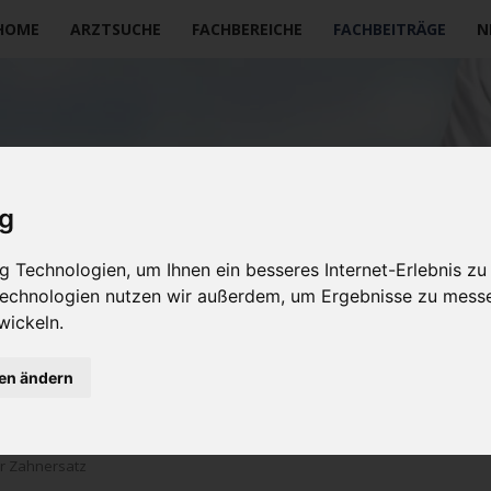
vigation
HOME
ARZTSUCHE
FACHBEREICHE
FACHBEITRÄGE
N
erspringen
ig
 Technologien, um Ihnen ein besseres Internet-Erlebnis zu
 Technologien nutzen wir außerdem, um Ergebnisse zu mess
wickeln.
gen ändern
er Zahnersatz