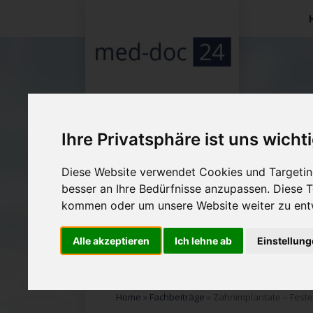
Na
üb
Ihre Privatsphäre ist uns wicht
Diese Website verwendet Cookies und Targeting
besser an Ihre Bedürfnisse anzupassen. Diese
kommen oder um unsere Website weiter zu ent
Alle akzeptieren
Ich lehne ab
Einstellun
Home
»
Fachbeiträge
»
Zahnimplantate – Fest