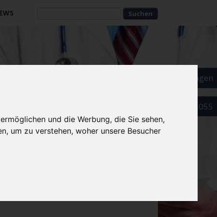
EWS
Suchbegriffe
Suchbegriffe
Als Arzt eintragen
089 52032055
 ermöglichen und die Werbung, die Sie sehen,
en, um zu verstehen, woher unsere Besucher