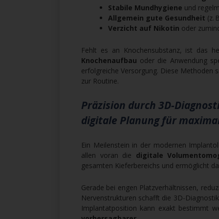
Stabile Mundhygiene
und regelm
Allgemein gute Gesundheit
(z. 
Verzicht auf Nikotin
oder zumind
Fehlt es an Knochensubstanz, ist das he
Knochenaufbau
oder die Anwendung spezi
erfolgreiche Versorgung. Diese Methoden sin
zur Routine.
Präzision durch 3D-Diagnosti
digitale Planung für maxima
Ein Meilenstein in der modernen Implantol
allen voran die
digitale Volumentomog
gesamten Kieferbereichs und ermöglicht d
Gerade bei engen Platzverhältnissen, redu
Nervenstrukturen schafft die 3D-Diagnostik 
Implantatposition kann exakt bestimmt w
vorhersagbarer
.