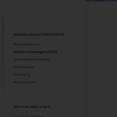
Navigation
BEHANDLUNGSSCHWERPUNKTE
überspringen
Brustschmerzen
Eileiterschwangerschaft
Gebärmutterhalskrebs
Scheidenpilz
Verhütung
Wechseljahre
Navigation
ÄRZTE IN IHRER STADT:
überspringen
Gynäkologie Berlin