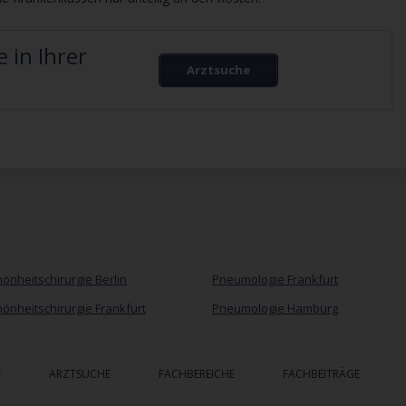
 in Ihrer
Arztsuche
önheitschirurgie Berlin
Pneumologie Frankfurt
önheitschirurgie Frankfurt
Pneumologie Hamburg
E
ARZTSUCHE
FACHBEREICHE
FACHBEITRÄGE