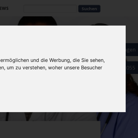
EWS
Suchbegriffe
Suchbegriffe
Als Arzt eintragen
 ermöglichen und die Werbung, die Sie sehen,
089 52032055
en, um zu verstehen, woher unsere Besucher