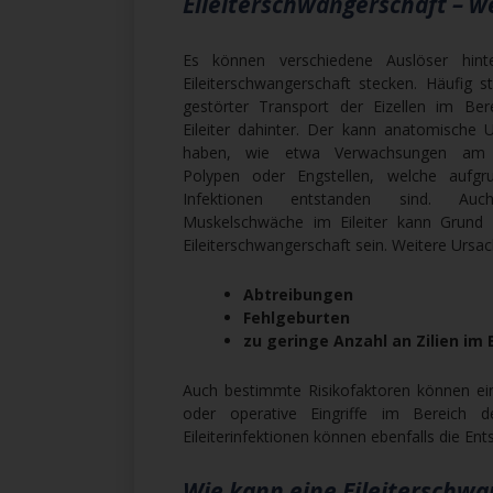
Eileiterschwangerschaft – w
Es können verschiedene Auslöser hinte
Eileiterschwangerschaft stecken. Häufig st
gestörter Transport der Eizellen im Ber
Eileiter dahinter. Der kann anatomische 
haben, wie etwa Verwachsungen am Ei
Polypen oder Engstellen, welche aufgr
Infektionen entstanden sind. Au
Muskelschwäche im Eileiter kann Grund 
Eileiterschwangerschaft sein. Weitere Ursac
Abtreibungen
Fehlgeburten
zu geringe Anzahl an Zilien im E
Auch bestimmte Risikofaktoren können ei
oder operative Eingriffe im Bereich 
Eileiterinfektionen können ebenfalls die En
Wie kann eine Eileiterschwa