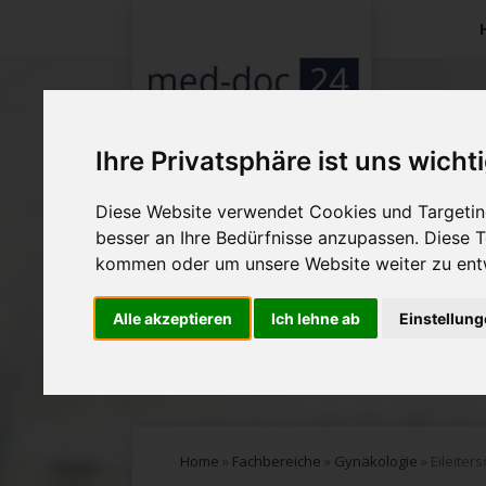
Na
üb
Ihre Privatsphäre ist uns wicht
Diese Website verwendet Cookies und Targeting
besser an Ihre Bedürfnisse anzupassen. Diese
kommen oder um unsere Website weiter zu ent
Alle akzeptieren
Ich lehne ab
Einstellun
Home
»
Fachbereiche
»
Gynäkologie
»
Eileiter