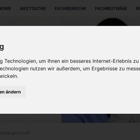
vigation
HOME
ARZTSUCHE
FACHBEREICHE
FACHBEITRÄGE
N
erspringen
ig
 Technologien, um Ihnen ein besseres Internet-Erlebnis zu
 Technologien nutzen wir außerdem, um Ergebnisse zu mess
wickeln.
gen ändern
schwangerschaft