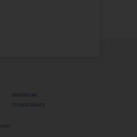
Intimchirurgie
PO-Vergrößerung
Navigation
überspringen
NEWS