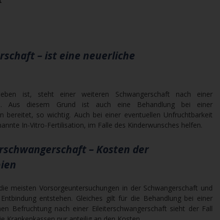
t
schaft – ist eine neuerliche
lieben ist, steht einer weiteren Schwangerschaft nach einer
ege. Aus diesem Grund ist auch eine Behandlung bei einer
n bereitet, so wichtig. Auch bei einer eventuellen Unfruchtbarkeit
annte In-Vitro-Fertilisation, im Falle des Kinderwunsches helfen.
erschwangerschaft – Kosten der
ien
 die meisten Vorsorgeuntersuchungen in der Schwangerschaft und
ntbindung entstehen. Gleiches gilt für die Behandlung bei einer
chen Befruchtung nach einer Eileiterschwangerschaft sieht der Fall
ie Krankenkassen nur anteilig an den Kosten.