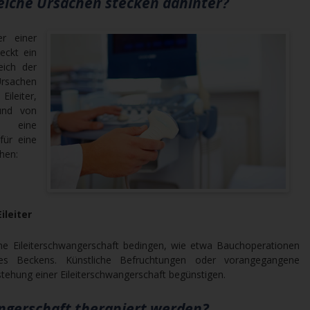
elche Ursachen stecken dahinter?
r einer
eckt ein
eich der
Ursachen
leiter,
und von
ch eine
für eine
hen:
ileiter
ne Eileiterschwangerschaft bedingen, wie etwa Bauchoperationen
des Beckens. Künstliche Befruchtungen oder vorangegangene
tstehung einer Eileiterschwangerschaft begünstigen.
ngerschaft therapiert werden?