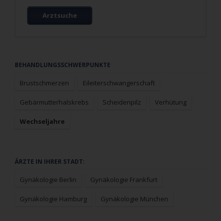
Arztsuche
Navigation
BEHANDLUNGSSCHWERPUNKTE
überspringen
Brustschmerzen
Eileiterschwangerschaft
Gebärmutterhalskrebs
Scheidenpilz
Verhütung
Wechseljahre
Navigation
ÄRZTE IN IHRER STADT:
überspringen
Gynäkologie Berlin
Gynäkologie Frankfurt
Gynäkologie Hamburg
Gynäkologie München