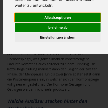
Als Klimakterium wird die Phase der hormonellen
weiter zu entwickeln.
Umstellung im Leben einer Frau bezeichnet oder auch
schlicht als Wechseljahre. Die Umstellung findet nach dem
letzten Zyklus statt und der sogenannten Menopause. Es
Alle akzeptieren
wird weniger Progesteron produziert, was in der
Ich lehne ab
Anfangsphase (Prämenopause) dazu führt, dass die
Periode sehr unregelmäßig einsetzt.
Einstellungen ändern
Grundsätzlich teilen sich die Wechseljahre in drei Abschnitte
ein: Prämenopause, Menopause und Postmenopause. In
der Prämenopause ändert sich in erster Linie der
Hormonspiegel, was ganz allmählich vonstattengeht.
Dadurch kommt es auch seltener zu einem Eisprung. Die
letzte Regelblutung markiert dann den Beginn der zweiten
Phase, der Menopause. Ein bis zwei Jahre später setzt dann
die Postmenopause ein, in welcher sich der Hormonspiegel
völlig neu eingestellt hat. Die Hormone Gestagen und
Östrogen werden nicht mehr produziert.
Welche Auslöser stecken hinter den