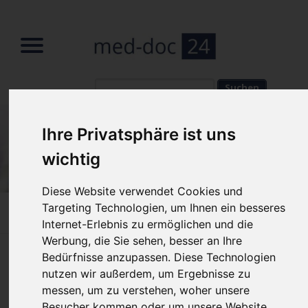
Suchbegriffe
Suchbegriffe
Ihre Privatsphäre ist uns
wichtig
Diese Website verwendet Cookies und
Targeting Technologien, um Ihnen ein besseres
Home
»
Fachbereiche
»
Gynäkologie
»
Wechseljahre
Internet-Erlebnis zu ermöglichen und die
Werbung, die Sie sehen, besser an Ihre
Bedürfnisse anzupassen. Diese Technologien
Wechseljahre – was heißt das
nutzen wir außerdem, um Ergebnisse zu
eigentlich?
messen, um zu verstehen, woher unsere
Besucher kommen oder um unsere Website