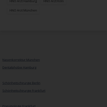
HNO Arzt Hamburg
HNO Arzt Köln
HNO Arzt München
Nasenkorrektur München
Dentalphobie Hamburg
Navigation
überspringen
Schönheitschirurgie Berlin
Schönheitschirurgie Frankfurt
Pneumologie Frankfurt