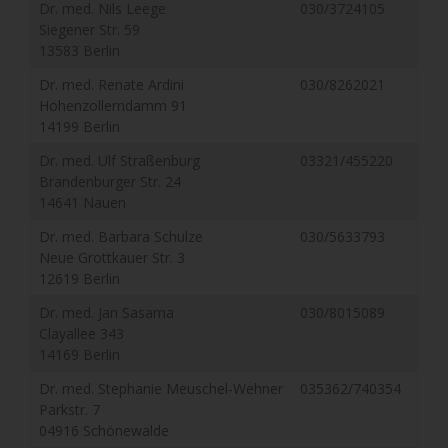
Dr. med. Nils Leege
030/3724105
Siegener Str. 59
13583 Berlin
Dr. med. Renate Ardini
030/8262021
Hohenzollerndamm 91
14199 Berlin
Dr. med. Ulf Straßenburg
03321/455220
Brandenburger Str. 24
14641 Nauen
Dr. med. Barbara Schulze
030/5633793
Neue Grottkauer Str. 3
12619 Berlin
Dr. med. Jan Sasama
030/8015089
Clayallee 343
14169 Berlin
Dr. med. Stephanie Meuschel-Wehner
035362/740354
Parkstr. 7
04916 Schönewalde