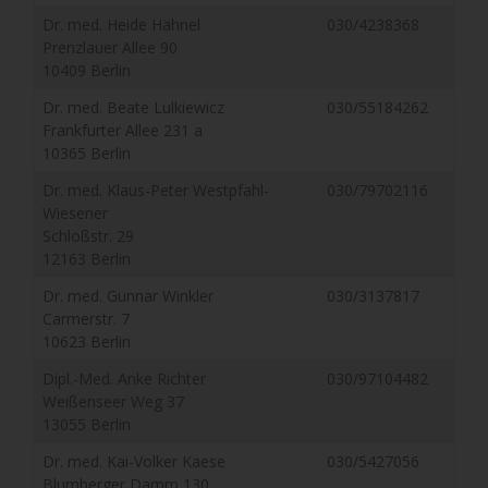
Dr. med. Heide Hähnel
030/4238368
Prenzlauer Allee 90
10409 Berlin
Dr. med. Beate Lulkiewicz
030/55184262
Frankfurter Allee 231 a
10365 Berlin
Dr. med. Klaus-Peter Westpfahl-
030/79702116
Wiesener
Schloßstr. 29
12163 Berlin
Dr. med. Gunnar Winkler
030/3137817
Carmerstr. 7
10623 Berlin
Dipl.-Med. Anke Richter
030/97104482
Weißenseer Weg 37
13055 Berlin
Dr. med. Kai-Volker Kaese
030/5427056
Blumberger Damm 130