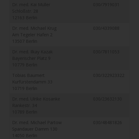
Dr. med. Kai Müller
030/7919031
Schloßstr. 28
12163 Berlin
Dr. med. Michael Krug
030/4339088
Am Tegeler Hafen 2
13507 Berlin
Dr. med. Ilkay Kazak
030/7811053
Bayerischer Platz 9
10779 Berlin
Tobias Baumert
030/322923322
Kurfürstendamm 33
10719 Berlin
Dr. med. Ulrike Kosanke
030/23632130
Rankestr. 34
10789 Berlin
Dr. med. Michael Partow
030/48481826
Spandauer Damm 130
14050 Berlin