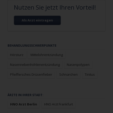
Nutzen Sie jetzt Ihren Vorteil!
Als Arzt eintragen
Navigation
BEHANDLUNGSSCHWERPUNKTE
überspringen
Hörsturz
Mittelohrentzündung
Nasennebenhöhlenentzündung
Nasenpolypen
Pfeiffersches Drüsenfieber
Schnarchen
Tinitus
Navigation
ÄRZTE IN IHRER STADT:
überspringen
HNO Arzt Berlin
HNO Arzt Frankfurt