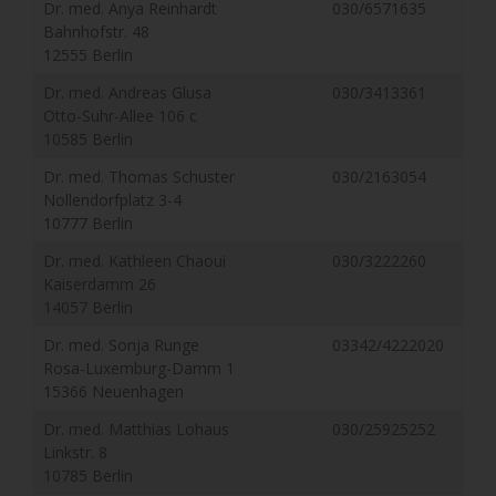
Dr. med. Anya Reinhardt
030/6571635
Bahnhofstr. 48
12555 Berlin
Dr. med. Andreas Glusa
030/3413361
Otto-Suhr-Allee 106 c
10585 Berlin
Dr. med. Thomas Schuster
030/2163054
Nollendorfplatz 3-4
10777 Berlin
Dr. med. Kathleen Chaoui
030/3222260
Kaiserdamm 26
14057 Berlin
Dr. med. Sonja Runge
03342/4222020
Rosa-Luxemburg-Damm 1
15366 Neuenhagen
Dr. med. Matthias Lohaus
030/25925252
Linkstr. 8
10785 Berlin