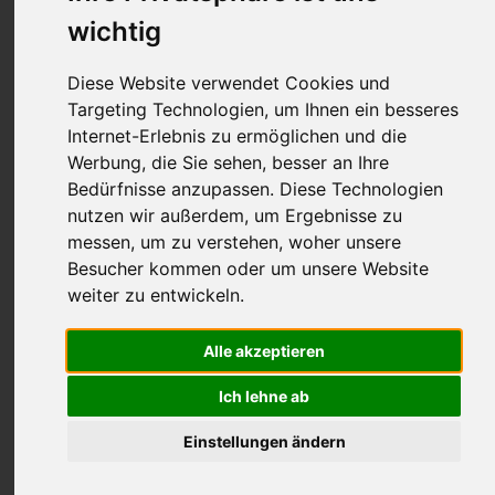
Ärzte
wichtig
Diese Website verwendet Cookies und
Targeting Technologien, um Ihnen ein besseres
Internet-Erlebnis zu ermöglichen und die
Werbung, die Sie sehen, besser an Ihre
Bedürfnisse anzupassen. Diese Technologien
nutzen wir außerdem, um Ergebnisse zu
messen, um zu verstehen, woher unsere
Besucher kommen oder um unsere Website
weiter zu entwickeln.
Alle akzeptieren
Die Hals-Nasen-Ohren-Heilkunde beschäftigt sich mit
Erkrankungen, Deformationen und Funktionsstörungen im
Ich lehne ab
Bereich der Ohren, Nase oder auch Mundhöhle. Auch
Erkrankungen im Hals können von einem Facharzt für HNO
Einstellungen ändern
in Berlin behandelt werden. Weiterhin zählen
Funktionsstörungen der Sinnesorgane zum