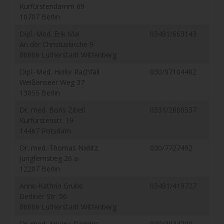
Kurfürstendamm 69
10707 Berlin
Dipl.-Med. Erik Mai
03491/663143
An der Christuskirche 9
06886 Lutherstadt Wittenberg
Dipl.-Med. Heike Rachfall
030/97104482
Weißenseer Weg 37
13055 Berlin
Dr. med. Boris Zibell
0331/2800537
Kurfürstenstr. 19
14467 Potsdam
Dr. med. Thomas Nielitz
030/7727492
Jungfernstieg 26 a
12207 Berlin
Anne-Kathrin Grube
03491/419727
Berliner Str. 56
06886 Lutherstadt Wittenberg
Dr. med. Arijana Radeljic
030/3934290