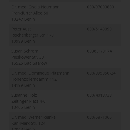
Dr. med. Gisela Neumann
030/97003830
Frankfurter Allee 56
10247 Berlin
Peter Aust
030/6143090
Reichenberger Str. 170
10999 Berlin
Susan Schrom
033631/3174
Pieskower Str. 33
15526 Bad Saarow
Dr. med. Dominique Pfitzmann
030/895050-24
Hohenzollerndamm 112
14199 Berlin
Susanne Holz
030/4018738
Zeltinger Platz 4-6
13465 Berlin
Dr. med. Werner Reinke
030/6871066
Karl-Marx-Str. 124
12043 Berlin