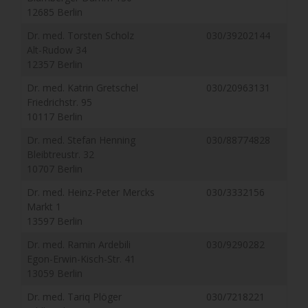
12685 Berlin
Dr. med. Torsten Scholz
030/39202144
Alt-Rudow 34
12357 Berlin
Dr. med. Katrin Gretschel
030/20963131
Friedrichstr. 95
10117 Berlin
Dr. med. Stefan Henning
030/88774828
Bleibtreustr. 32
10707 Berlin
Dr. med. Heinz-Peter Mercks
030/3332156
Markt 1
13597 Berlin
Dr. med. Ramin Ardebili
030/9290282
Egon-Erwin-Kisch-Str. 41
13059 Berlin
Dr. med. Tariq Plöger
030/7218221