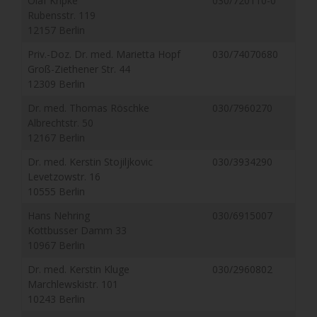
Olaf Kripke
030/720110-0
Rubensstr. 119
12157 Berlin
Priv.-Doz. Dr. med. Marietta Hopf
030/74070680
Groß-Ziethener Str. 44
12309 Berlin
Dr. med. Thomas Röschke
030/7960270
Albrechtstr. 50
12167 Berlin
Dr. med. Kerstin Stojiljkovic
030/3934290
Levetzowstr. 16
10555 Berlin
Hans Nehring
030/6915007
Kottbusser Damm 33
10967 Berlin
Dr. med. Kerstin Kluge
030/2960802
Marchlewskistr. 101
10243 Berlin