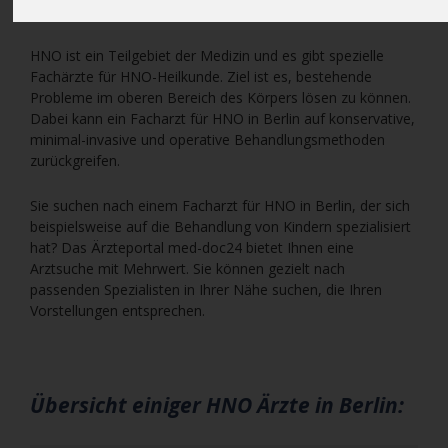
Tätigkeitsbereich eines Arztes für HNO in Berlin.
HNO ist ein Teilgebiet der Medizin und es gibt spezielle
Fachärzte für HNO-Heilkunde. Ziel ist es, bestehende
Probleme im oberen Bereich des Körpers lösen zu können.
Dabei kann ein Facharzt für HNO in Berlin auf konservative,
minimal-invasive und operative Behandlungsmethoden
zurückgreifen.
Sie suchen nach einem Facharzt für HNO in Berlin, der sich
beispielsweise auf die Behandlung von Kindern spezialisiert
hat? Das Ärzteportal med-doc24 bietet Ihnen eine
Arztsuche mit Mehrwert. Sie können gezielt nach
passenden Spezialisten in Ihrer Nähe suchen, die Ihren
Vorstellungen entsprechen.
Übersicht einiger HNO Ärzte in Berlin: