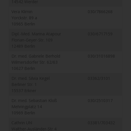
14542 Werder
Vera Klimin
030/7866268
Yorckstr. 89 a
10965 Berlin
Dipl.-Med. Marina Atapour
030/6717159
Florian-Geyer-Str. 109
12489 Berlin
Dr. med. Gabriele Berhold
030/31016898
Wilmersdorfer Str. 62/63
10627 Berlin
Dr. med. Silvia Kegel
03362/3101
Berliner Str. 1
15537 Erkner
Dr. med. Sebastian Kloß
030/2510317
Mehringplatz 14
10969 Berlin
Cathrin Uhl
03381/703432
Walther-Ausländer-Str 4