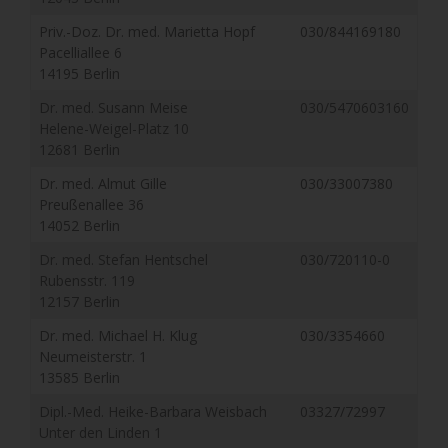
Priv.-Doz. Dr. med. Marietta Hopf
030/844169180
Pacelliallee 6
14195 Berlin
Dr. med. Susann Meise
030/5470603160
Helene-Weigel-Platz 10
12681 Berlin
Dr. med. Almut Gille
030/33007380
Preußenallee 36
14052 Berlin
Dr. med. Stefan Hentschel
030/720110-0
Rubensstr. 119
12157 Berlin
Dr. med. Michael H. Klug
030/3354660
Neumeisterstr. 1
13585 Berlin
Dipl.-Med. Heike-Barbara Weisbach
03327/72997
Unter den Linden 1