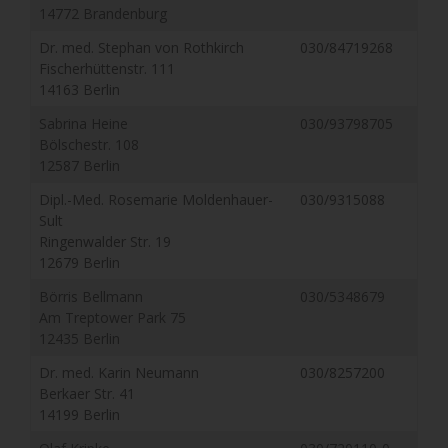
14772 Brandenburg
Dr. med. Stephan von Rothkirch
030/84719268
Fischerhüttenstr. 111
14163 Berlin
Sabrina Heine
030/93798705
Bölschestr. 108
12587 Berlin
Dipl.-Med. Rosemarie Moldenhauer-
030/9315088
Sult
Ringenwalder Str. 19
12679 Berlin
Börris Bellmann
030/5348679
Am Treptower Park 75
12435 Berlin
Dr. med. Karin Neumann
030/8257200
Berkaer Str. 41
14199 Berlin