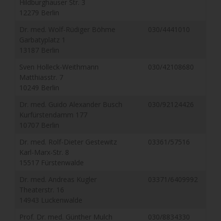
Hildburghauser Str. 3
12279 Berlin
Dr. med. Wolf-Rüdiger Böhme
030/4441010
Garbatyplatz 1
13187 Berlin
Sven Holleck-Weithmann
030/42108680
Matthiasstr. 7
10249 Berlin
Dr. med. Guido Alexander Busch
030/92124426
Kurfürstendamm 177
10707 Berlin
Dr. med. Rolf-Dieter Gestewitz
03361/57516
Karl-Marx-Str. 8
15517 Fürstenwalde
Dr. med. Andreas Kugler
03371/6409992
Theaterstr. 16
14943 Luckenwalde
Prof. Dr. med. Günther Mulch
030/8834330