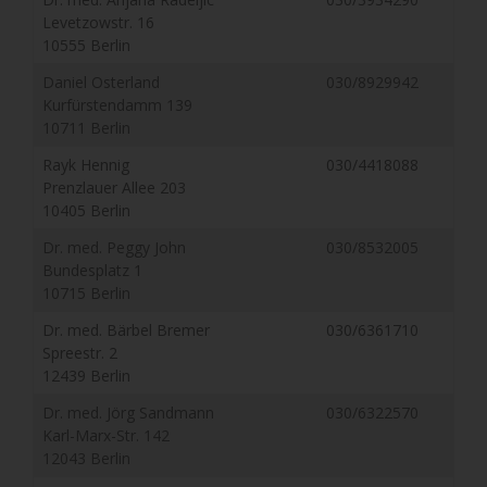
Levetzowstr. 16
10555 Berlin
Daniel Osterland
030/8929942
Kurfürstendamm 139
10711 Berlin
Rayk Hennig
030/4418088
Prenzlauer Allee 203
10405 Berlin
Dr. med. Peggy John
030/8532005
Bundesplatz 1
10715 Berlin
Dr. med. Bärbel Bremer
030/6361710
Spreestr. 2
12439 Berlin
Dr. med. Jörg Sandmann
030/6322570
Karl-Marx-Str. 142
12043 Berlin