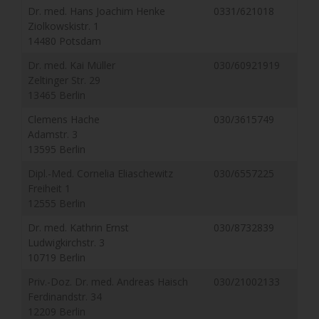
Dr. med. Hans Joachim Henke
0331/621018
Ziolkowskistr. 1
14480 Potsdam
Dr. med. Kai Müller
030/60921919
Zeltinger Str. 29
13465 Berlin
Clemens Hache
030/3615749
Adamstr. 3
13595 Berlin
Dipl.-Med. Cornelia Eliaschewitz
030/6557225
Freiheit 1
12555 Berlin
Dr. med. Kathrin Ernst
030/8732839
Ludwigkirchstr. 3
10719 Berlin
Priv.-Doz. Dr. med. Andreas Haisch
030/21002133
Ferdinandstr. 34
12209 Berlin