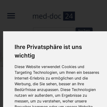
Suchbegriffe
Suchbegriffe
Ihre Privatsphäre ist uns
wichtig
Diese Website verwendet Cookies und
Targeting Technologien, um Ihnen ein besseres
Home
»
Fachbereiche
»
HNO Arzt
»
Pfeiffersches
Internet-Erlebnis zu ermöglichen und die
Drüsenfieber
Werbung, die Sie sehen, besser an Ihre
Bedürfnisse anzupassen. Diese Technologien
Pfeiffersches Drüsenfieber – was ist
nutzen wir außerdem, um Ergebnisse zu
messen, um zu verstehen, woher unsere
darunter zu verstehen?
Besucher kommen oder um unsere Website