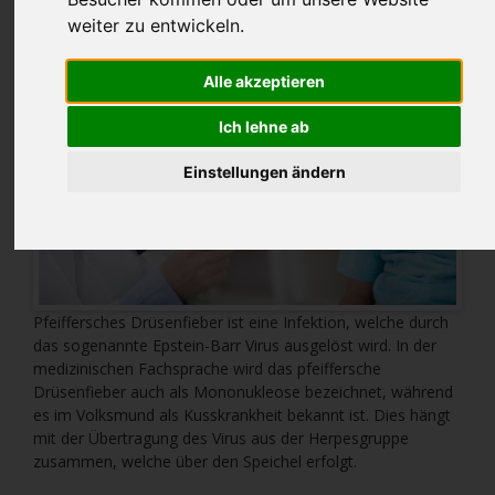
weiter zu entwickeln.
Alle akzeptieren
Ich lehne ab
Einstellungen ändern
Pfeiffersches Drüsenfieber ist eine Infektion, welche durch
das sogenannte Epstein-Barr Virus ausgelöst wird. In der
medizinischen Fachsprache wird das pfeiffersche
Drüsenfieber auch als Mononukleose bezeichnet, während
es im Volksmund als Kusskrankheit bekannt ist. Dies hängt
mit der Übertragung des Virus aus der Herpesgruppe
zusammen, welche über den Speichel erfolgt.