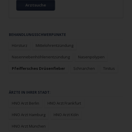
Arztsuche
Navigation
BEHANDLUNGSSCHWERPUNKTE
überspringen
Hörsturz
Mittelohrentzündung
Nasennebenhöhlenentzündung
Nasenpolypen
Pfeiffersches Drüsenfieber
Schnarchen
Tinitus
Navigation
ÄRZTE IN IHRER STADT:
überspringen
HNO Arzt Berlin
HNO Arzt Frankfurt
HNO Arzt Hamburg
HNO Arzt Köln
HNO Arzt München