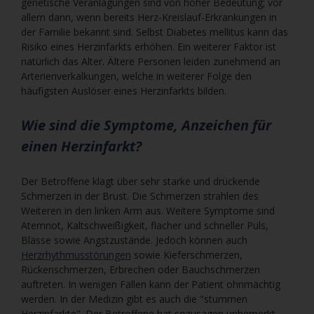
genetische Veranlagungen sind von hoher Bedeutung; vor
allem dann, wenn bereits Herz-Kreislauf-Erkrankungen in
der Familie bekannt sind. Selbst Diabetes mellitus kann das
Risiko eines Herzinfarkts erhöhen. Ein weiterer Faktor ist
natürlich das Alter. Ältere Personen leiden zunehmend an
Arterienverkalkungen, welche in weiterer Folge den
häufigsten Auslöser eines Herzinfarkts bilden.
Wie sind die Symptome, Anzeichen für
einen Herzinfarkt?
Der Betroffene klagt über sehr starke und drückende
Schmerzen in der Brust. Die Schmerzen strahlen des
Weiteren in den linken Arm aus. Weitere Symptome sind
Atemnot, Kaltschweißigkeit, flacher und schneller Puls,
Blässe sowie Angstzustände. Jedoch können auch
Herzrhythmusstörungen
sowie Kieferschmerzen,
Rückenschmerzen, Erbrechen oder Bauchschmerzen
auftreten. In wenigen Fällen kann der Patient ohnmächtig
werden. In der Medizin gibt es auch die "stummen
Herzinfarkte". Der Betroffene hat sozusagen unbemerkt