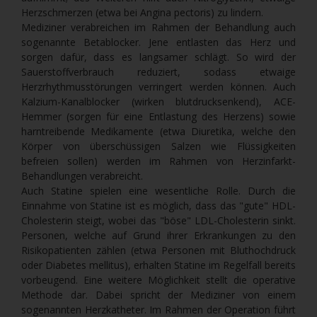
Herzschmerzen (etwa bei Angina pectoris) zu lindern.
Mediziner verabreichen im Rahmen der Behandlung auch
sogenannte Betablocker. Jene entlasten das Herz und
sorgen dafür, dass es langsamer schlägt. So wird der
Sauerstoffverbrauch reduziert, sodass etwaige
Herzrhythmusstörungen verringert werden können. Auch
Kalzium-Kanalblocker (wirken blutdrucksenkend), ACE-
Hemmer (sorgen für eine Entlastung des Herzens) sowie
harntreibende Medikamente (etwa Diuretika, welche den
Körper von überschüssigen Salzen wie Flüssigkeiten
befreien sollen) werden im Rahmen von Herzinfarkt-
Behandlungen verabreicht.
Auch Statine spielen eine wesentliche Rolle. Durch die
Einnahme von Statine ist es möglich, dass das "gute" HDL-
Cholesterin steigt, wobei das "böse" LDL-Cholesterin sinkt.
Personen, welche auf Grund ihrer Erkrankungen zu den
Risikopatienten zählen (etwa Personen mit Bluthochdruck
oder Diabetes mellitus), erhalten Statine im Regelfall bereits
vorbeugend. Eine weitere Möglichkeit stellt die operative
Methode dar. Dabei spricht der Mediziner von einem
sogenannten Herzkatheter. Im Rahmen der Operation führt