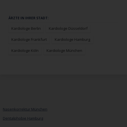
Navigation
ÄRZTE IN IHRER STADT:
überspringen
Kardiologe Berlin
Kardiologe Düsseldorf
Kardiologe Frankfurt
Kardiologe Hamburg
Kardiologe Köln
Kardiologe München
Nasenkorrektur München
Dentalphobie Hamburg
Navigation