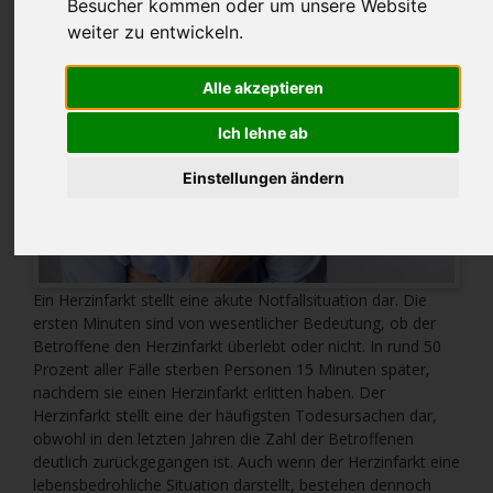
Besucher kommen oder um unsere Website
weiter zu entwickeln.
Alle akzeptieren
Ich lehne ab
Einstellungen ändern
Ein Herzinfarkt stellt eine akute Notfallsituation dar. Die
ersten Minuten sind von wesentlicher Bedeutung, ob der
Betroffene den Herzinfarkt überlebt oder nicht. In rund 50
Prozent aller Fälle sterben Personen 15 Minuten später,
nachdem sie einen Herzinfarkt erlitten haben. Der
Herzinfarkt stellt eine der häufigsten Todesursachen dar,
obwohl in den letzten Jahren die Zahl der Betroffenen
deutlich zurückgegangen ist. Auch wenn der Herzinfarkt eine
lebensbedrohliche Situation darstellt, bestehen dennoch