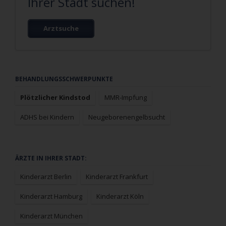
Ihrer Stadt suchen!
Arztsuche
Navigation
BEHANDLUNGSSCHWERPUNKTE
überspringen
Plötzlicher Kindstod
MMR-Impfung
ADHS bei Kindern
Neugeborenengelbsucht
Navigation
ÄRZTE IN IHRER STADT:
überspringen
Kinderarzt Berlin
Kinderarzt Frankfurt
Kinderarzt Hamburg
Kinderarzt Köln
Kinderarzt München