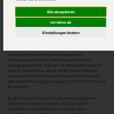
auch als Sudden Infant Death Syndrome (SDIS) bezeichnet,
kann im ersten Lebensjahr auftreten. Es handelt sich nicht
um eine Krankheit im eigentlichen Sinne, sondern um eine
Alle akzeptieren
Ausschlussdiagnose. Diese wird getroffen, wenn keine
andere Ursache für den Tod des Säuglings im Rahmen einer
Ich lehne ab
Autopsie oder aufgrund der Krankengeschichte gefunden
werden konnte.
Einstellungen ändern
Statistiken zeigen, dass jedes Jahr etwa 300 Säuglinge vom
plötzlichen Kindstod betroffen sind. Obwohl die Zahlen,
dank zahlreicher präventiven Kampagnen und
Aufklärungsmaßnahmen, seit etlichen Jahren stark
zurückgegangen sind. Ende des 20. Jahrhunderts waren es
noch bis zu 900 Babys, die im Schlaf ohne ersichtlichen
Grund gestorben sind. Studien haben außerdem gezeigt,
dass männliche Säuglinge häufiger vom SDIS betroffen sind
als weibliche.
Es gibt bestimmte Risikofaktoren, welche eng mit dem
plötzlichen Kindstod verbunden sind. Dazu zählen
beispielsweise Schlafen in der Bauchlage, nicht