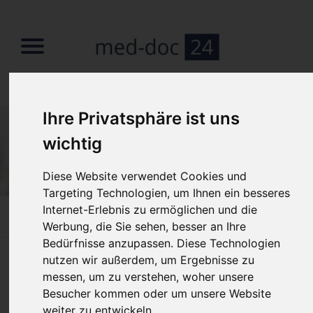
Suchbegriffe
Suchbegriffe
Ihre Privatsphäre ist uns
wichtig
Diese Website verwendet Cookies und
Targeting Technologien, um Ihnen ein besseres
Internet-Erlebnis zu ermöglichen und die
Home
»
Fachbereiche
»
Kinderarzt
»
Plötzlicher Kindstod
Werbung, die Sie sehen, besser an Ihre
Bedürfnisse anzupassen. Diese Technologien
nutzen wir außerdem, um Ergebnisse zu
Plötzlicher Kindstod – was ist das?
messen, um zu verstehen, woher unsere
Besucher kommen oder um unsere Website
Der plötzliche Kindstod, in der medizinischen Fachsprache
weiter zu entwickeln.