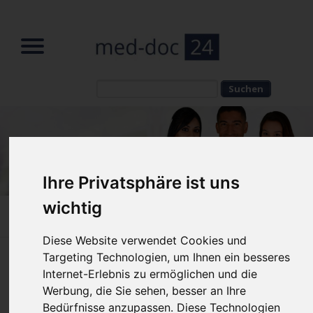
Suchbegriffe
Suchbegriffe
Ihre Privatsphäre ist uns
wichtig
Home
»
News
»
News Reader
Diese Website verwendet Cookies und
Targeting Technologien, um Ihnen ein besseres
10 Ratschläge für eine
Internet-Erlebnis zu ermöglichen und die
Augenlidstraffung OP | Wichtige
Werbung, die Sie sehen, besser an Ihre
Tipps
Bedürfnisse anzupassen. Diese Technologien