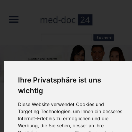
Suchbegriffe
Suchbegriffe
Ihre Privatsphäre ist uns
wichtig
Home
»
News
»
News Reader
Diese Website verwendet Cookies und
Gesundheit digital gedacht: Wie
Targeting Technologien, um Ihnen ein besseres
Internet-Erlebnis zu ermöglichen und die
Telemedizin das Arzt-Patienten-
Werbung, die Sie sehen, besser an Ihre
Verhältnis verändert