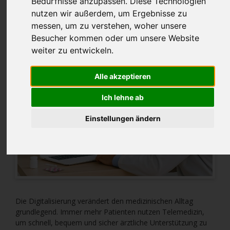
Bedürfnisse anzupassen. Diese Technologien
nutzen wir außerdem, um Ergebnisse zu
2025-10-20 12:39
von Fischer
messen, um zu verstehen, woher unsere
Besucher kommen oder um unsere Website
weiter zu entwickeln.
Alle akzeptieren
Ich lehne ab
Einstellungen ändern
Die Digitalisierung verändert den medizinischen Alltag
grundlegend. Immer mehr Patienten nutzen Telemedizin,
um schnell, bequem und sicher ärztliche Unterstützung zu