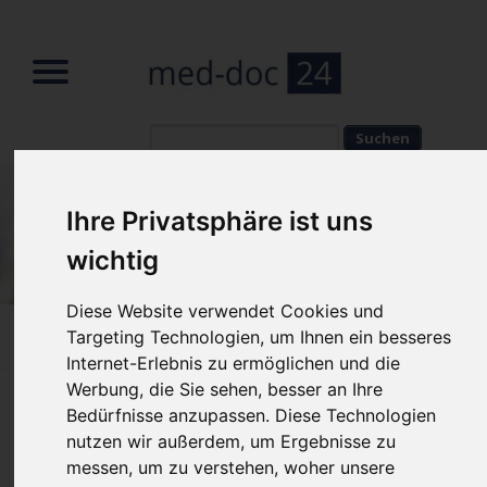
Suchbegriffe
Suchbegriffe
Ihre Privatsphäre ist uns
wichtig
Diese Website verwendet Cookies und
Targeting Technologien, um Ihnen ein besseres
Home
»
News
»
News Reader
Internet-Erlebnis zu ermöglichen und die
Werbung, die Sie sehen, besser an Ihre
Grippe-Impfung empfehlenswert? |
Bedürfnisse anzupassen. Diese Technologien
News 10/2018 | med-doc24.com
nutzen wir außerdem, um Ergebnisse zu
messen, um zu verstehen, woher unsere