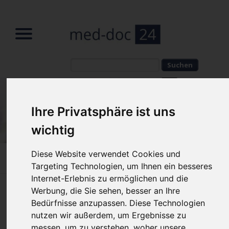
Suchbegriffe
Suchbegriffe
Ihre Privatsphäre ist uns
wichtig
Diese Website verwendet Cookies und
Home
»
News
»
News Reader
Targeting Technologien, um Ihnen ein besseres
Internet-Erlebnis zu ermöglichen und die
Werbung, die Sie sehen, besser an Ihre
Nasolabialfalte unterspritzen |
Bedürfnisse anzupassen. Diese Technologien
Falten behandeln ohne OP
nutzen wir außerdem, um Ergebnisse zu
messen, um zu verstehen, woher unsere