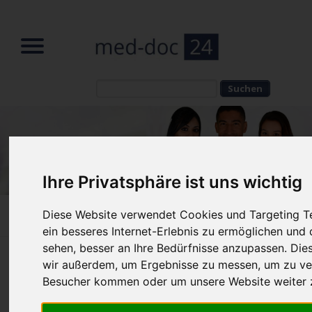
Suchbegriffe
Suchbegriffe
Ihre Privatsphäre ist uns wichtig
Diese Website verwendet Cookies und Targeting T
Home
»
News
»
News Reader
ein besseres Internet-Erlebnis zu ermöglichen und 
sehen, besser an Ihre Bedürfnisse anzupassen. Die
Natürlich statt XXL: Warum kleine
wir außerdem, um Ergebnisse zu messen, um zu ve
Besucher kommen oder um unsere Website weiter z
Implantate bei der Bruststraffung
boomen