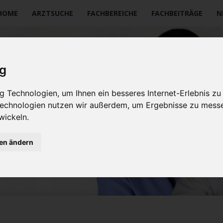
vigation
HOME
ARZTSUCHE
FACHBEREICHE
FACHBEITRÄGE
N
erspringen
ig
 Technologien, um Ihnen ein besseres Internet-Erlebnis zu
 Technologien nutzen wir außerdem, um Ergebnisse zu mess
wickeln.
gen ändern