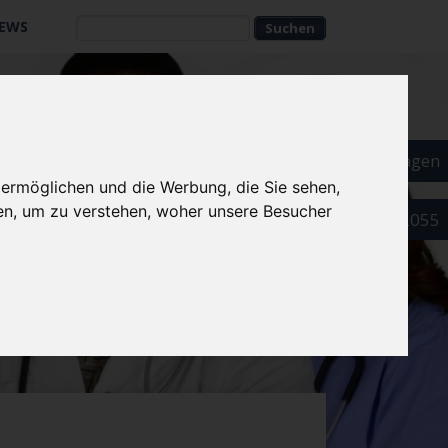
EWS
Suchbegriffe
Suchbegriffe
Als Arzt eintragen
 ermöglichen und die Werbung, die Sie sehen,
en, um zu verstehen, woher unsere Besucher
089 52032055