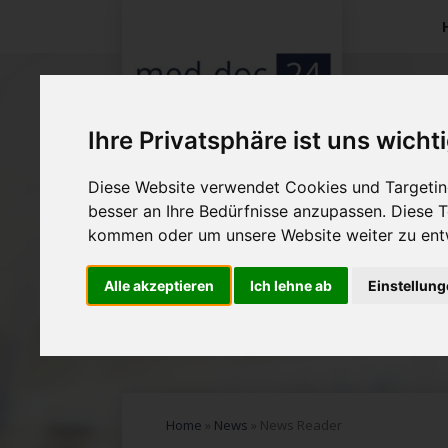
Na
üb
Ihre Privatsphäre ist uns wicht
Diese Website verwendet Cookies und Targeting
besser an Ihre Bedürfnisse anzupassen. Diese
kommen oder um unsere Website weiter zu ent
Alle akzeptieren
Ich lehne ab
Einstellun
Home
»
News
»
News Reader