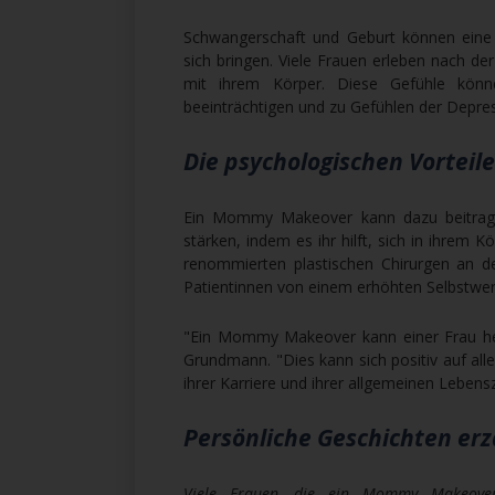
Schwangerschaft und Geburt können eine
sich bringen. Viele Frauen erleben nach de
mit ihrem Körper. Diese Gefühle könne
beeinträchtigen und zu Gefühlen der Depre
Die psychologischen Vortei
Ein Mommy Makeover kann dazu beitragen
stärken, indem es ihr hilft, sich in ihrem
renommierten plastischen Chirurgen an der
Patientinnen von einem erhöhten Selbstw
"Ein Mommy Makeover kann einer Frau helfe
Grundmann. "Dies kann sich positiv auf all
ihrer Karriere und ihrer allgemeinen Lebensz
Persönliche Geschichten erz
Viele Frauen, die ein Mommy Makeover 