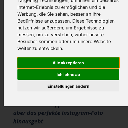
Targeting Technologien, um Ihnen ein besseres
2026-07-01 14:06
von Fischer
Internet-Erlebnis zu ermöglichen und die
Werbung, die Sie sehen, besser an Ihre
Bedürfnisse anzupassen. Diese Technologien
nutzen wir außerdem, um Ergebnisse zu
messen, um zu verstehen, woher unsere
Besucher kommen oder um unsere Website
weiter zu entwickeln.
Alle akzeptieren
Ich lehne ab
Einstellungen ändern
Das Geheimnis perfekter Russian Lips:
Warum echte Lippenästhetik weit
über das perfekte Instagram-Foto
hinausgeht