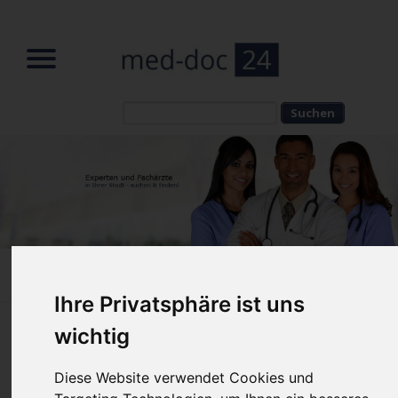
Suchbegriffe
Suchbegriffe
Home
»
News
»
News Reader
Ihre Privatsphäre ist uns
wichtig
Lippenunterspritzung: Russian Lips
& die wahre Ästhetik
Diese Website verwendet Cookies und