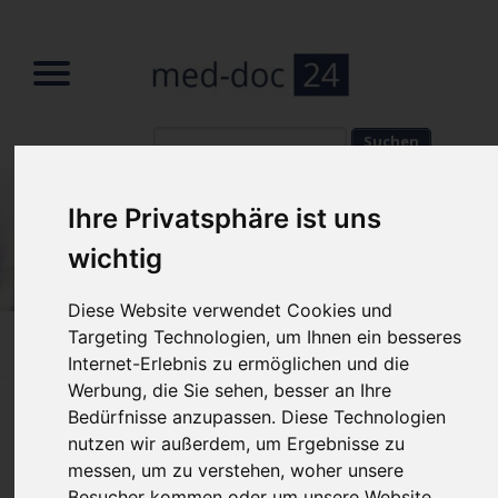
Suchbegriffe
Suchbegriffe
Ihre Privatsphäre ist uns
wichtig
Diese Website verwendet Cookies und
Targeting Technologien, um Ihnen ein besseres
Home
»
Fachbereiche
»
Pneumologie
»
Tauchmedizin
Internet-Erlebnis zu ermöglichen und die
Werbung, die Sie sehen, besser an Ihre
Bedürfnisse anzupassen. Diese Technologien
Tauchmedizin – moderne
nutzen wir außerdem, um Ergebnisse zu
diagnostische und therapeutische
messen, um zu verstehen, woher unsere
Verfahren
Besucher kommen oder um unsere Website