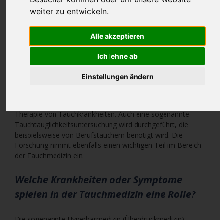
weiter zu entwickeln.
Unter Wasser ist unser Körper anderen Belastungen
ausgesetzt als dies beispielsweise an Land der Fall ist. Mit
Alle akzeptieren
steigender Tiefe nimmt etwa der Druck zu und die
Beatmung muss über spezielle Geräte erfolgen. Die
Ich lehne ab
Tauchmedizin setzt sich mit dieser besonderen Problematik
auseinander und kann bei Erkrankungen helfen, die nach
Einstellungen ändern
einem Tauchgang auftreten können.
Die Tauchmedizin umfasst aber nicht nur die Diagnose und
Therapie von Tauchkrankheiten. Auch eine sogenannte
Tauchtauglichkeitsuntersuchung wird durchgeführt, die
beispielsweise von Berufstauchern benötigt wird. Die
Forschung nimmt ebenfalls einen wichtigen Teil im Bereich
der Tauchmedizin ein.
Welche Krankheiten oder Symptome
spielen in der Tauchmedizin eine Rolle?
Die sogenannte Hyperbarmedizin (Überdruckmedizin)