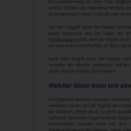
Brustverkleinerung bei einer Frau vergl
welche Schnitte der Operateur letztlich 
Brustwarzenhof, einen T-Schnitt oder einen 
Vor dem Eingriff erhält der Patient normal
lokale Anästhesie aus. Die Dauer des Eing
Fettabsaugung
statt, darf der Patient noch
um eine Andromastektomie, ist diese mit e
Nach dem Eingriff muss der Patient se
Verheilen der Wunden unterstützt und ein p
sechs Wochen keinen Sport treiben.
Welcher Mann kann sich ein
Durchgeführt wird eine operative Korrektur 
wiederum positiv auf die Psyche des Patie
bei Männern, deren Brust zu groß ausfällt
auftreten. Bestehen möglicherweise Gege
Arzneimitteln, müssen diese mit dem A
Erwartungshaltung des Mannes. Diese sollte 