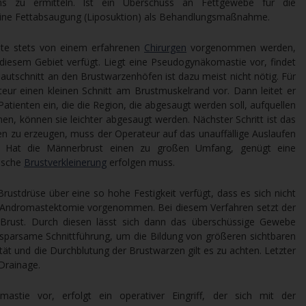
ms zu ermitteln. Ist ein Überschuss an Fettgewebe für die
eine Fettabsaugung (Liposuktion) als Behandlungsmaßnahme.
lte stets von einem erfahrenen
Chirurgen
vorgenommen werden,
 diesem Gebiet verfügt. Liegt eine Pseudogynäkomastie vor, findet
Hautschnitt an den Brustwarzenhöfen ist dazu meist nicht nötig. Für
ur einen kleinen Schnitt am Brustmuskelrand vor. Dann leitet er
 Patienten ein, die die Region, die abgesaugt werden soll, aufquellen
men, können sie leichter abgesaugt werden. Nächster Schritt ist das
n zu erzeugen, muss der Operateur auf das unauffällige Auslaufen
 Hat die Männerbrust einen zu großen Umfang, genügt eine
gische
Brustverkleinerung
erfolgen muss.
rustdrüse über eine so hohe Festigkeit verfügt, dass es sich nicht
ne Andromastektomie vorgenommen. Bei diesem Verfahren setzt der
Brust. Durch diesen lässt sich dann das überschüssige Gewebe
ne sparsame Schnittführung, um die Bildung von größeren sichtbaren
tät und die Durchblutung der Brustwarzen gilt es zu achten. Letzter
 Drainage.
astie vor, erfolgt ein operativer Eingriff, der sich mit der