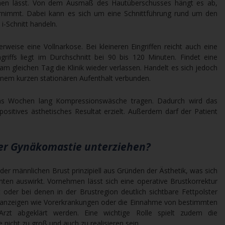
eichen lässt. Von dem Ausmaß des Hautüberschusses hängt es ab,
vornimmt. Dabei kann es sich um eine Schnittführung rund um den
i-Schnitt handeln.
erweise eine Vollnarkose. Bei kleineren Eingriffen reicht auch eine
riffs liegt im Durchschnitt bei 90 bis 120 Minuten. Findet eine
 am gleichen Tag die Klinik wieder verlassen. Handelt es sich jedoch
inem kurzen stationären Aufenthalt verbunden.
chs Wochen lang Kompressionswäsche tragen. Dadurch wird das
ositives ästhetisches Resultat erzielt. Außerdem darf der Patient
er Gynäkomastie unterziehen?
der männlichen Brust prinzipiell aus Gründen der Ästhetik, was sich
nten auswirkt. Vornehmen lässt sich eine operative Brustkorrektur
 oder bei denen in der Brustregion deutlich sichtbare Fettpolster
nanzeigen wie Vorerkrankungen oder die Einnahme von bestimmten
rzt abgeklärt werden. Eine wichtige Rolle spielt zudem die
nicht zu groß und auch zu realisieren sein.