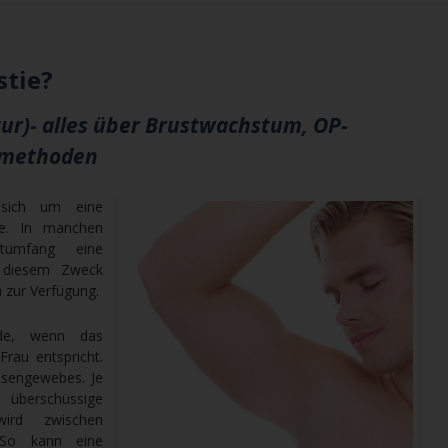
stie?
ur)- alles über Brustwachstum, OP-
smethoden
 sich um eine
se. In manchen
tumfang eine
u diesem Zweck
 zur Verfügung.
ede, wenn das
rau entspricht.
sengewebes. Je
überschüssige
wird zwischen
 So kann eine