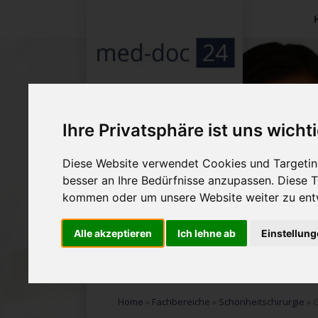
Na
üb
Ihre Privatsphäre ist uns wicht
Diese Website verwendet Cookies und Targeting
besser an Ihre Bedürfnisse anzupassen. Diese
kommen oder um unsere Website weiter zu ent
Alle akzeptieren
Ich lehne ab
Einstellun
Home
»
Fachbereiche
»
Schönheitschirurgie
»