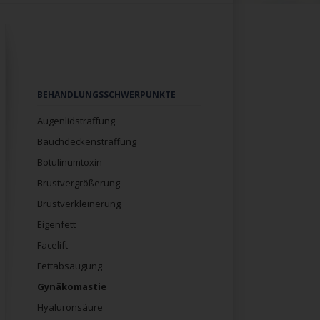
Navigation
BEHANDLUNGSSCHWERPUNKTE
überspringen
Augenlidstraffung
Bauchdeckenstraffung
Botulinumtoxin
Brustvergrößerung
Brustverkleinerung
Eigenfett
Facelift
Fettabsaugung
Gynäkomastie
Hyaluronsäure