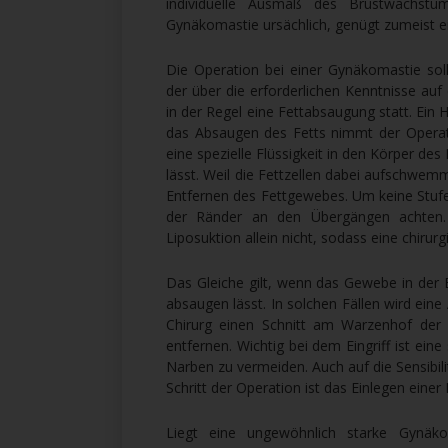
individuelle Ausmaß des Brustwachstu
Gynäkomastie ursächlich, genügt zumeist 
Die Operation bei einer Gynäkomastie sol
der über die erforderlichen Kenntnisse auf
in der Regel eine Fettabsaugung statt. Ein 
das Absaugen des Fetts nimmt der Operate
eine spezielle Flüssigkeit in den Körper des
lässt. Weil die Fettzellen dabei aufschwem
Entfernen des Fettgewebes. Um keine Stufe
der Ränder an den Übergängen achten.
Liposuktion allein nicht, sodass eine chirur
Das Gleiche gilt, wenn das Gewebe in der B
absaugen lässt. In solchen Fällen wird ei
Chirurg einen Schnitt am Warzenhof der 
entfernen. Wichtig bei dem Eingriff ist ei
Narben zu vermeiden. Auch auf die Sensibili
Schritt der Operation ist das Einlegen einer
Liegt eine ungewöhnlich starke Gynäkom