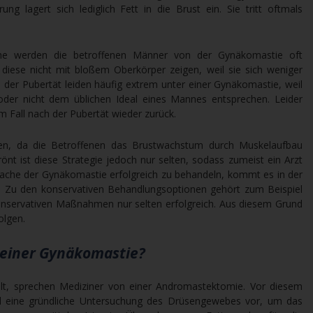
ng lagert sich lediglich Fett in die Brust ein. Sie tritt oftmals
he werden die betroffenen Männer von der Gynäkomastie oft
 diese nicht mit bloßem Oberkörper zeigen, weil sie sich weniger
 der Pubertät leiden häufig extrem unter einer Gynäkomastie, weil
 oder nicht dem üblichen Ideal eines Mannes entsprechen. Leider
m Fall nach der Pubertät wieder zurück.
eben, da die Betroffenen das Brustwachstum durch Muskelaufbau
nt ist diese Strategie jedoch nur selten, sodass zumeist ein Arzt
rsache der Gynäkomastie erfolgreich zu behandeln, kommt es in der
Zu den konservativen Behandlungsoptionen gehört zum Beispiel
konservativen Maßnahmen nur selten erfolgreich. Aus diesem Grund
olgen.
f einer Gynäkomastie?
lt, sprechen Mediziner von einer Andromastektomie. Vor diesem
mal eine gründliche Untersuchung des Drüsengewebes vor, um das