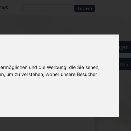
EWS
Suchbegriffe
Suchbegriffe
Als Arzt eintragen
089 52032055
 ermöglichen und die Werbung, die Sie sehen,
en, um zu verstehen, woher unsere Besucher