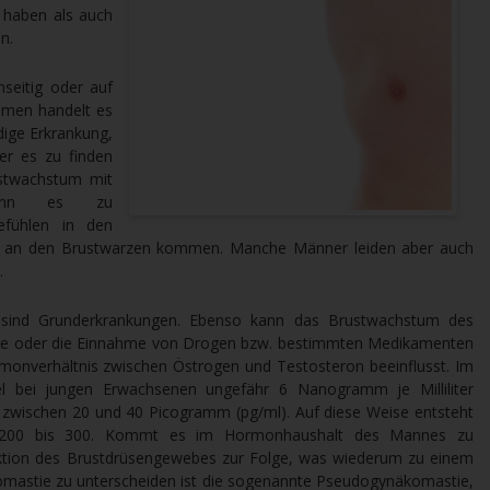
 haben als auch
n.
seitig oder auf
mmen handelt es
ndige Erkrankung,
r es zu finden
ustwachstum mit
kann es zu
efühlen in den
en an den Brustwarzen kommen. Manche Männer leiden aber auch
.
 sind Grunderkrankungen. Ebenso kann das Brustwachstum des
se oder die Einnahme von Drogen bzw. bestimmten Medikamenten
monverhältnis zwischen Östrogen und Testosteron beeinflusst. Im
el bei jungen Erwachsenen ungefähr 6 Nanogramm je Milliliter
t zwischen 20 und 40 Picogramm (pg/ml). Auf diese Weise entsteht
on 200 bis 300. Kommt es im Hormonhaushalt des Mannes zu
aktion des Brustdrüsengewebes zur Folge, was wiederum zu einem
omastie zu unterscheiden ist die sogenannte Pseudogynäkomastie,