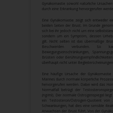
Gynäkomastie sowohl natürliche Ursachen
durch eine Erkrankung hervorgerufen werde
Eine Gynäkomastie zeigt sich entweder ein
beiden Seiten der Brust. Im Grunde geno
sich bei ihr jedoch nicht um eine selbststä
sondern um ein Symptom, dessen Urhebe
gilt. Nicht selten ist das übermäßige Br
Beschwerden verbunden. So 
Bewegungseinschränkungen, Spannungsg
Brüsten oder Berührungsempfindlichkeit
überhaupt nicht unter Begleiterscheinungen
Eine häufige Ursache der Gynäkomastie
Mannes durch normale körperliche Prozes
hervorgerufen werden. Dabei wird das Hor
Normalfall beträgt der Testosteronspieg
(ng/ml). Der normale Östrogenspiegel lieg
ein Testosteron/Östrogen-Quotient v
Schwankungen, hat dies eine sensible Re
Anwachsen der Brust führt. Von der Gynäk