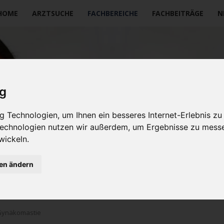
vigation
HOME
ARZTSUCHE
FACHBEREICHE
FACHBEITRÄGE
N
erspringen
ig
 Technologien, um Ihnen ein besseres Internet-Erlebnis zu
 Technologien nutzen wir außerdem, um Ergebnisse zu mess
wickeln.
gen ändern
Gynäkomastie