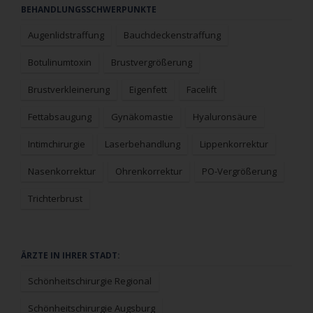
Navigation
BEHANDLUNGSSCHWERPUNKTE
überspringen
Augenlidstraffung
Bauchdeckenstraffung
Botulinumtoxin
Brustvergrößerung
Brustverkleinerung
Eigenfett
Facelift
Fettabsaugung
Gynäkomastie
Hyaluronsäure
Intimchirurgie
Laserbehandlung
Lippenkorrektur
Nasenkorrektur
Ohrenkorrektur
PO-Vergrößerung
Trichterbrust
Navigation
ÄRZTE IN IHRER STADT:
überspringen
Schönheitschirurgie Regional
Schönheitschirurgie Augsburg