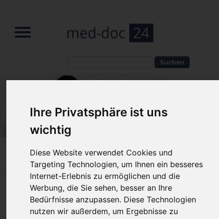
Suchbegriffe
Suchbegriffe
Ihre Privatsphäre ist uns
wichtig
Diese Website verwendet Cookies und
Home
»
Fachbereiche
»
Schönheitschirurgie
»
Schönheitschirurgie Zug
Targeting Technologien, um Ihnen ein besseres
Internet-Erlebnis zu ermöglichen und die
Werbung, die Sie sehen, besser an Ihre
Schönheitschirurgie Zug – die
Bedürfnisse anzupassen. Diese Technologien
moderne Plastische Chirurgie
nutzen wir außerdem, um Ergebnisse zu