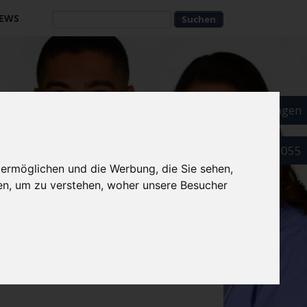
EWS
Suchbegriffe
Suchbegriffe
Als Arzt eintragen
089 52032055
 ermöglichen und die Werbung, die Sie sehen,
en, um zu verstehen, woher unsere Besucher