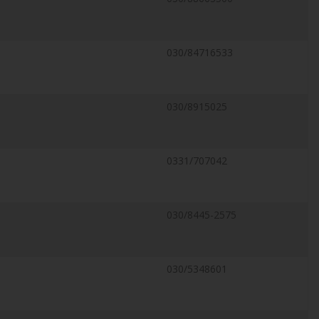
030/84716533
030/8915025
0331/707042
030/8445-2575
030/5348601