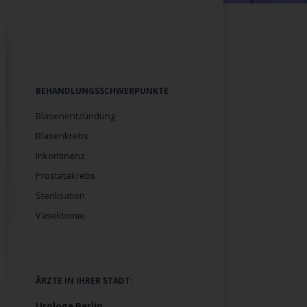
Navigation
BEHANDLUNGSSCHWERPUNKTE
überspringen
Blasenentzündung
Blasenkrebs
Inkontinenz
Prostatakrebs
Sterilisation
Vasektomie
Navigation
ÄRZTE IN IHRER STADT:
überspringen
Urologe Berlin