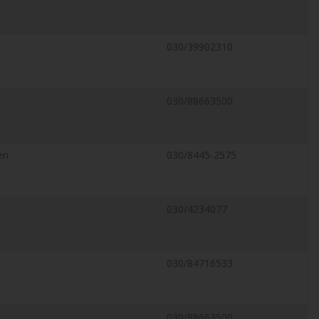
030/39902310
030/88663500
en
030/8445-2575
030/4234077
030/84716533
030/88663500