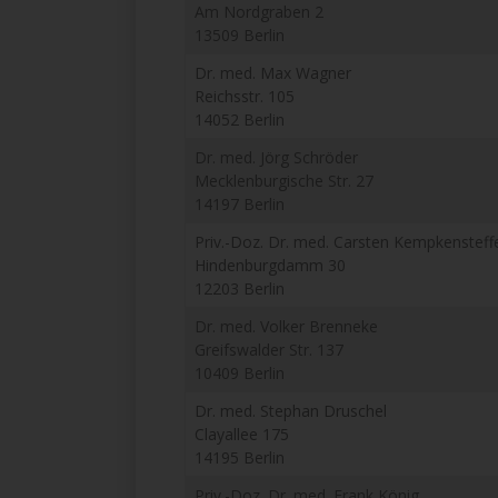
Am Nordgraben 2
13509 Berlin
Dr. med. Max Wagner
Reichsstr. 105
14052 Berlin
Dr. med. Jörg Schröder
Mecklenburgische Str. 27
14197 Berlin
Priv.-Doz. Dr. med. Carsten Kempkensteff
Hindenburgdamm 30
12203 Berlin
Dr. med. Volker Brenneke
Greifswalder Str. 137
10409 Berlin
Dr. med. Stephan Druschel
Clayallee 175
14195 Berlin
Priv.-Doz. Dr. med. Frank König