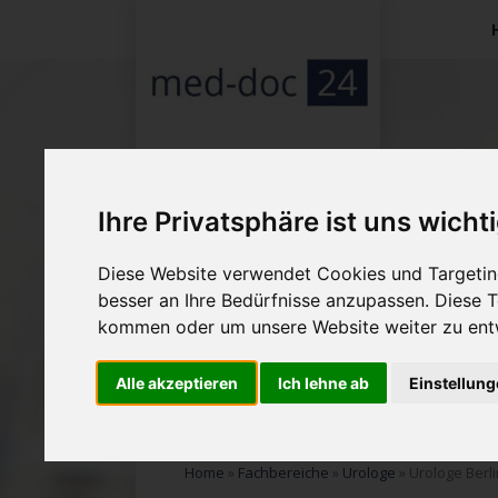
Na
üb
Ihre Privatsphäre ist uns wicht
Diese Website verwendet Cookies und Targeting
besser an Ihre Bedürfnisse anzupassen. Diese
kommen oder um unsere Website weiter zu ent
Alle akzeptieren
Ich lehne ab
Einstellun
Home
»
Fachbereiche
»
Urologe
»
Urologe Berli