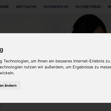
vigation
HOME
ARZTSUCHE
FACHBEREICHE
FACHBEITRÄGE
N
erspringen
ig
 Technologien, um Ihnen ein besseres Internet-Erlebnis zu
 Technologien nutzen wir außerdem, um Ergebnisse zu mess
wickeln.
gen ändern
n