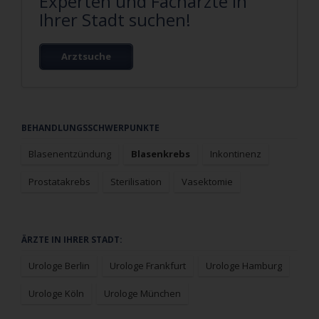
Experten und Fachärzte in
Ihrer Stadt suchen!
Arztsuche
Navigation
BEHANDLUNGSSCHWERPUNKTE
überspringen
Blasenentzündung
Blasenkrebs
Inkontinenz
Prostatakrebs
Sterilisation
Vasektomie
Navigation
ÄRZTE IN IHRER STADT:
überspringen
Urologe Berlin
Urologe Frankfurt
Urologe Hamburg
Urologe Köln
Urologe München