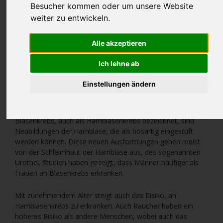
Besucher kommen oder um unsere Website
weiter zu entwickeln.
Alle akzeptieren
Ich lehne ab
Einstellungen ändern
Blasenkrebs, auch als Harnblasenkrebs bezeichnet, sind
Neubildungen der Harnblase, die als bösartig eingestuft
werden können. Diese neuen Ausformungen gehen meist
von der Schleimhaut der Harnblase aus, des sogenannten
Urothel. Studien haben gezeigt, dass Männer häufiger als
Frauen an Blasenkrebs erkranken.
Mit zunehmendem Alter steigt auch das Risiko, an
Harnblasenkrebs zu erkranken. Auch Raucher haben ein
höheres Risiko als andere Menschen, wobei auch das