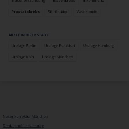
Blasenentzündung
Blasenkrebs
Inkontinenz
Prostatakrebs
Sterilisation
Vasektomie
Navigation
ÄRZTE IN IHRER STADT:
überspringen
Urologe Berlin
Urologe Frankfurt
Urologe Hamburg
Urologe Köln
Urologe München
Nasenkorrektur München
Dentalphobie Hamburg