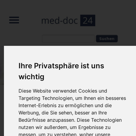
Suchbegriffe
Suchbegriffe
Ihre Privatsphäre ist uns
wichtig
Diese Website verwendet Cookies und
Home
»
Fachbereiche
»
Urologe
»
Prostatakrebs
Targeting Technologien, um Ihnen ein besseres
Internet-Erlebnis zu ermöglichen und die
Werbung, die Sie sehen, besser an Ihre
Prostatakrebs - Symptome &
Bedürfnisse anzupassen. Diese Technologien
Behandlung einer Erkrankung
nutzen wir außerdem, um Ergebnisse zu
messen, um zu verstehen, woher unsere