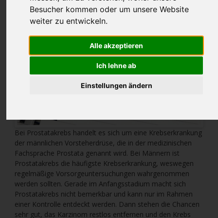
Besucher kommen oder um unsere Website
weiter zu entwickeln.
Alle akzeptieren
Ich lehne ab
Einstellungen ändern
Bei Prostatakrebs handelt es sich um eine Krebserkrankung
der männlichen Vorsteherdrüse, die in der medizinischen
Fachsprache Prostata genannt wird. Bei Männern ist
Prostatakrebs die häufigste Krebserkrankung, weswegen
regelmäßige Vorsorgeuntersuchungen wahrgenommen
werden sollten. Gerade im Anfangsstadium macht sich
Prostatakrebs nicht bemerkbar und kann nur im Rahmen
einer Kontrolle entdeckt werden. Dann stehen die Chancen
sehr gut, das Karzinom restlos entfernen und den Krebs