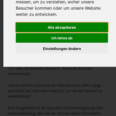
messen, um zu verstehen, woher unsere
Besucher kommen oder um unsere Website
weiter zu entwickeln.
Alle akzeptieren
Ich lehne ab
Einstellungen ändern
Für viele Männer spielt der Penis eine große Rolle für das
Selbstbewusstsein und die gefühlte Männlichkeit. In der
Sauna oder unter der Gemeinschaftsdusche vergleichen
sich viele mit anderen Männern, vielleicht auch nur
unterbewusst.
Und da kommt schonmal der Wunsch nach mehr Länge
und Dicke auf. Was kann man tun, um diesen Wunsch zu
verwirklichen?
Eine Möglichkeit ist die operative Penisverlängerung oder
Penisverdickung, über die wir Sie hier näher informieren