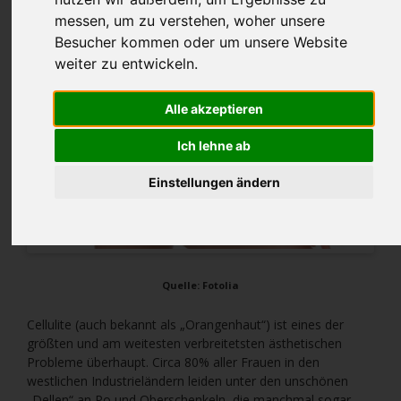
messen, um zu verstehen, woher unsere
Besucher kommen oder um unsere Website
weiter zu entwickeln.
Alle akzeptieren
Ich lehne ab
Einstellungen ändern
Quelle: Fotolia
Cellulite (auch bekannt als „Orangenhaut“) ist eines der
größten und am weitesten verbreitetsten ästhetischen
Probleme überhaupt. Circa 80% aller Frauen in den
westlichen Industrieländern leiden unter den unschönen
„Dellen“ an Po und Oberschenkeln, die manchmal sogar