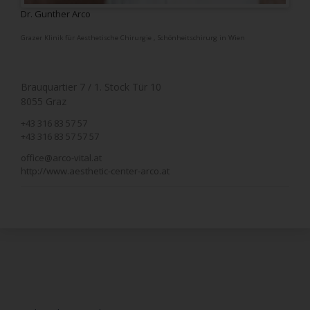
Dr. Gunther Arco
Grazer Klinik für Aesthetische Chirurgie
,
Schönheitschirurg in Wien
Brauquartier 7 / 1. Stock Tür 10
8055 Graz
+43 316 83 57 57
+43 316 83 57 57 57
office@arco-vital.at
http://www.aesthetic-center-arco.at