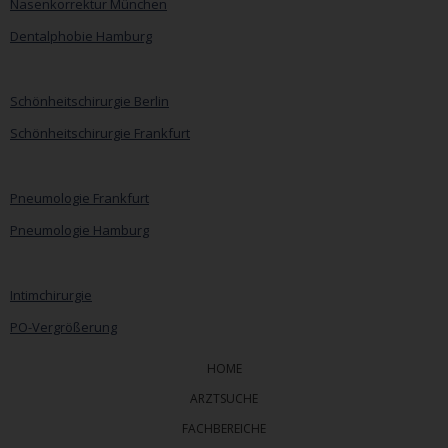
Nasenkorrektur München
Dentalphobie Hamburg
Navigation
überspringen
Schönheitschirurgie Berlin
Schönheitschirurgie Frankfurt
Pneumologie Frankfurt
Pneumologie Hamburg
Intimchirurgie
PO-Vergrößerung
HOME
ARZTSUCHE
FACHBEREICHE