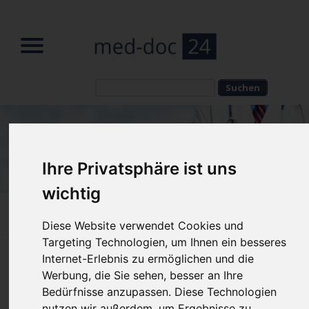
Suchbegriffe
Suchbegriffe
Ihre Privatsphäre ist uns
wichtig
Home
»
Fachbeiträge
»
Cellulite
Diese Website verwendet Cookies und
Targeting Technologien, um Ihnen ein besseres
Cellulite Behandlung in Graz:
Internet-Erlebnis zu ermöglichen und die
Werbung, die Sie sehen, besser an Ihre
effizient und nachhaltig
Bedürfnisse anzupassen. Diese Technologien
nutzen wir außerdem, um Ergebnisse zu