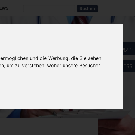
EWS
Suchbegriffe
Suchbegriffe
Als Arzt eintragen
 ermöglichen und die Werbung, die Sie sehen,
en, um zu verstehen, woher unsere Besucher
089 52032055