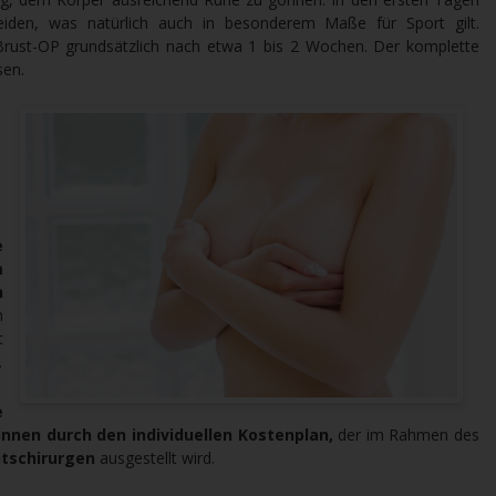
eiden, was natürlich auch in besonderem Maße für Sport gilt.
 Brust-OP grundsätzlich nach etwa 1 bis 2 Wochen. Der komplette
sen.
e
m
n
h
t
.
e
innen durch den individuellen Kostenplan,
der im Rahmen des
itschirurgen
ausgestellt wird.