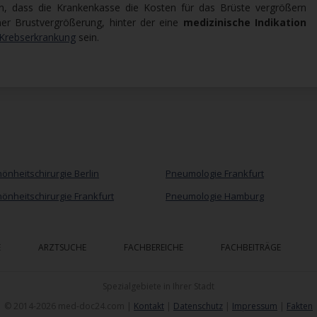
 dass die Krankenkasse die Kosten für das Brüste vergrößern
iner Brustvergrößerung, hinter der eine
medizinische Indikation
Krebserkrankung
sein.
önheitschirurgie Berlin
Pneumologie Frankfurt
önheitschirurgie Frankfurt
Pneumologie Hamburg
E
ARZTSUCHE
FACHBEREICHE
FACHBEITRÄGE
Spezialgebiete in Ihrer Stadt
© 2014-2026 med-doc24.com |
Kontakt
|
Datenschutz
|
Impressum
|
Fakten