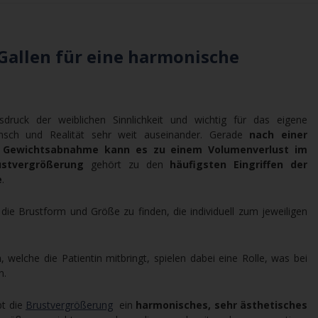
Gallen für eine harmonische
druck der weiblichen Sinnlichkeit und wichtig für das eigene
unsch und Realität sehr weit auseinander. Gerade
nach einer
n Gewichtsabnahme kann es zu einem Volumenverlust im
ustvergrößerung
gehört zu den
häufigsten Eingriffen der
e
.
die Brustform und Größe zu finden, die individuell zum jeweiligen
n
, welche die Patientin mitbringt, spielen dabei eine Rolle, was bei
n.
bt die
Brustvergrößerung
ein
harmonisches, sehr ästhetisches