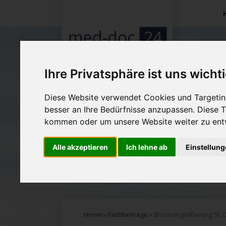
Na
üb
Ihre Privatsphäre ist uns wicht
Diese Website verwendet Cookies und Targeting
besser an Ihre Bedürfnisse anzupassen. Diese
kommen oder um unsere Website weiter zu ent
Alle akzeptieren
Ich lehne ab
Einstellun
Home
»
Fachbeiträge
»
Brustvergrößerung St. 