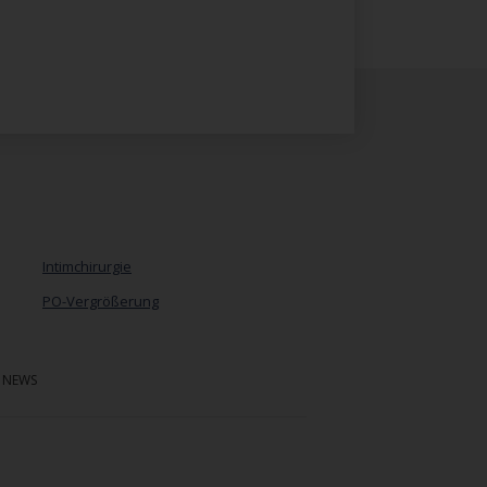
Intimchirurgie
PO-Vergrößerung
Navigation
überspringen
NEWS