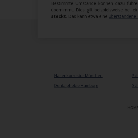
Bestimmte Umstände können dazu führen,
übernimmt. Dies gilt beispielsweise bei e
steckt
. Das kann etwa eine
überstandene 
Nasenkorrektur München
Sch
Dentalphobie Hamburg
Sch
HOM