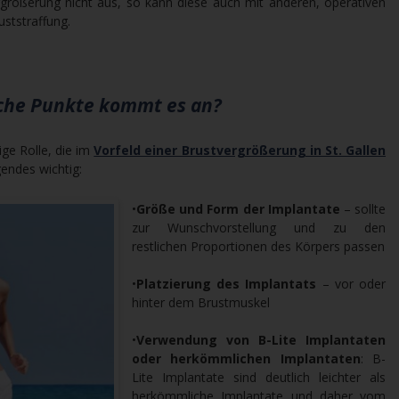
vergrößerung nicht aus, so kann diese auch mit anderen, operativen
uststraffung.
lche Punkte kommt es an?
ige Rolle, die im
Vorfeld einer Brustvergrößerung in St. Gallen
gendes wichtig:
•
Größe und Form der Implantate
– sollte
zur Wunschvorstellung und zu den
restlichen Proportionen des Körpers passen
•
Platzierung des Implantats
– vor oder
hinter dem Brustmuskel
•
Verwendung von B-Lite Implantaten
oder herkömmlichen Implantaten
: B-
Lite Implantate sind deutlich leichter als
herkömmliche Implantate und daher vom