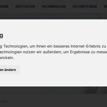
vigation
HOME
ARZTSUCHE
FACHBEREICHE
FACHBEITRÄGE
N
erspringen
ig
 Technologien, um Ihnen ein besseres Internet-Erlebnis zu
 Technologien nutzen wir außerdem, um Ergebnisse zu mess
wickeln.
gen ändern
Gallen