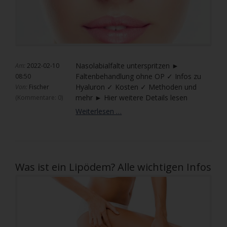
Nasolabialfalte unterspritzen ►
Am:
2022-02-10
Faltenbehandlung ohne OP ✓ Infos zu
08:50
Hyaluron ✓ Kosten ✓ Methoden und
Von:
Fischer
mehr ► Hier weitere Details lesen
(Kommentare: 0)
Nasolabialfalte
Weiterlesen …
unterspritzen
|
Falten
behandeln
ohne
Was ist ein Lipödem? Alle wichtigen Infos
OP