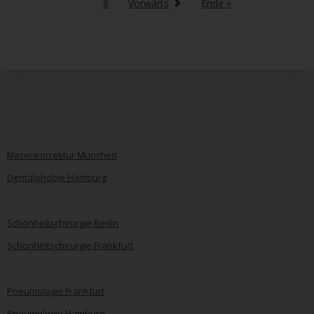
Wichtige
6
Vorwärts
Ende »
Tipps
Nasenkorrektur München
Dentalphobie Hamburg
Navigation
überspringen
Schönheitschirurgie Berlin
Schönheitschirurgie Frankfurt
Pneumologie Frankfurt
Pneumologie Hamburg