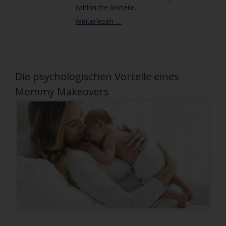
zahlreiche Vorteile.
Da-
Weiterlesen …
Vinci-
Roboter-
Operationssystem:
Was
ist
Die psychologischen Vorteile eines
das?
Mommy Makeovers