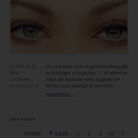
Vor und nach einer Augenlidstraffung gibt
Am:
2021-10-27
es Wichtiges zu beachten ☆ 10 hilfreiche
09:43
Tipps die Ihnen bei einer Augenlid OP
Von:
Fischer
hilfreich sein könnten ➤ hier mehr
(Kommentare: 0)
10
Weiterlesen …
Ratschläge
für
eine
Seite 4 von 6
Augenlidstraffung
OP
|
« Anfang
Zurück
1
2
3
4
5