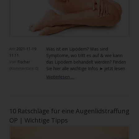
Was ist ein Lipödem? Was sind
Am:
2021-11-19
Symptome, wo tritt es auf & wie kann
11:11
das Lipödem behandelt werden? Finden
Von:
Fischer
Sie hier alle wichtige Infos ➤ jetzt lesen
(Kommentare: 0)
Was
Weiterlesen …
ist
ein
Lipödem?
Alle
wichtigen
10 Ratschläge für eine Augenlidstraffung
Infos
OP | Wichtige Tipps