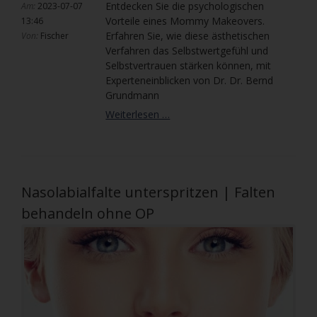
Entdecken Sie die psychologischen
Am:
2023-07-07
Vorteile eines Mommy Makeovers.
13:46
Erfahren Sie, wie diese ästhetischen
Von:
Fischer
Verfahren das Selbstwertgefühl und
Selbstvertrauen stärken können, mit
Experteneinblicken von Dr. Dr. Bernd
Grundmann
Die
Weiterlesen …
psychologischen
Vorteile
eines
Mommy
Makeovers
Nasolabialfalte unterspritzen | Falten
behandeln ohne OP