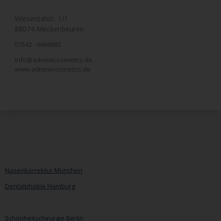
Wiesentalstr. 1/1
88074 Meckenbeuren
07542 - 9466882
info@adnewcosmetics.de
www.adnewcosmetics.de
Nasenkorrektur München
Dentalphobie Hamburg
Navigation
überspringen
Schönheitschirurgie Berlin